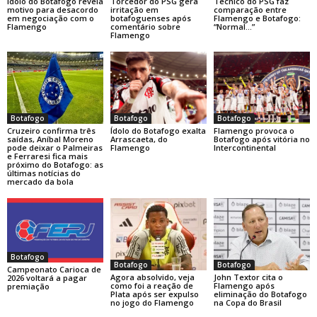
Ídolo do Botafogo revela
Torcedor do PSG gera
Técnico do PSG faz
motivo para desacordo
irritação em
comparação entre
em negociação com o
botafoguenses após
Flamengo e Botafogo:
Flamengo
comentário sobre
“Normal…”
Flamengo
Botafogo
Botafogo
Botafogo
Cruzeiro confirma três
Ídolo do Botafogo exalta
Flamengo provoca o
saídas, Aníbal Moreno
Arrascaeta, do
Botafogo após vitória no
pode deixar o Palmeiras
Flamengo
Intercontinental
e Ferraresi fica mais
próximo do Botafogo: as
últimas notícias do
mercado da bola
Botafogo
Botafogo
Botafogo
Campeonato Carioca de
Agora absolvido, veja
John Textor cita o
2026 voltará a pagar
como foi a reação de
Flamengo após
premiação
Plata após ser expulso
eliminação do Botafogo
no jogo do Flamengo
na Copa do Brasil