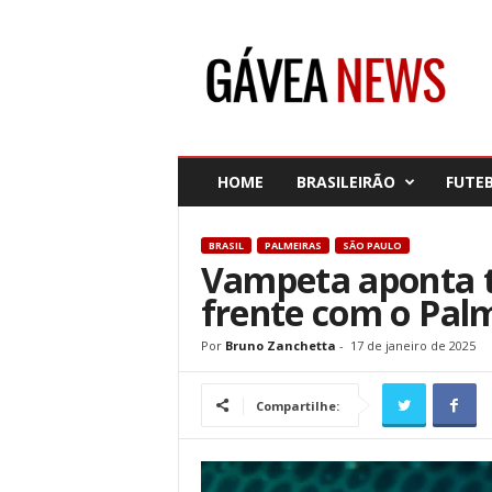
G
á
v
e
a
N
e
HOME
BRASILEIRÃO
FUTE
w
s
BRASIL
PALMEIRAS
SÃO PAULO
Vampeta aponta t
frente com o Pal
Por
Bruno Zanchetta
-
17 de janeiro de 2025
Compartilhe: