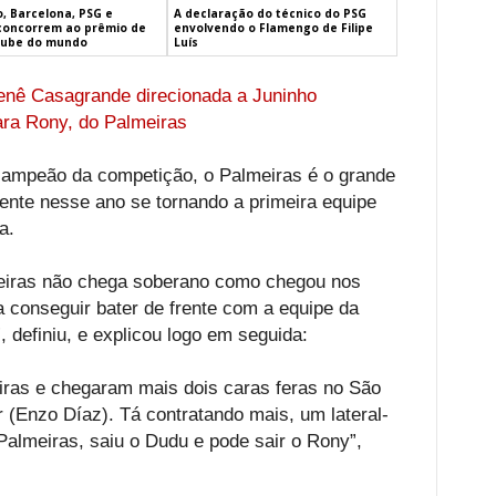
, Barcelona, PSG e
A declaração do técnico do PSG
concorrem ao prêmio de
envolvendo o Flamengo de Filipe
lube do mundo
Luís
enê Casagrande direcionada a Juninho
ra Rony, do Palmeiras
campeão da competição, o Palmeiras é o grande
mente nesse ano se tornando a primeira equipe
a.
eiras não chega soberano como chegou nos
a conseguir bater de frente com a equipe da
, definiu, e explicou logo em seguida:
iras e chegaram mais dois caras feras no São
r (Enzo Díaz). Tá contratando mais, um lateral-
Palmeiras, saiu o Dudu e pode sair o Rony”,