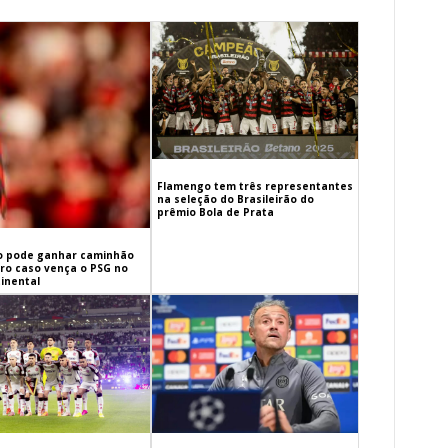
Flamengo tem três representantes
na seleção do Brasileirão do
prêmio Bola de Prata
 pode ganhar caminhão
iro caso vença o PSG no
inental