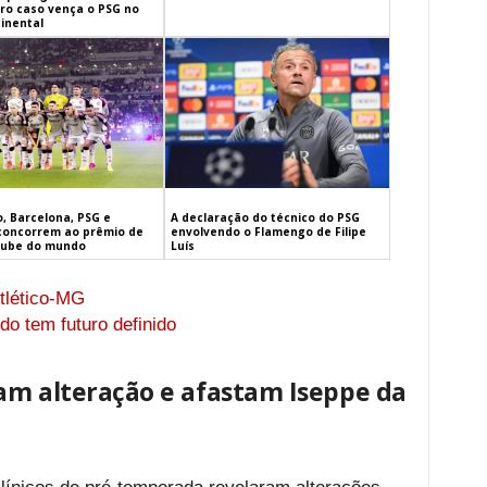
iro caso vença o PSG no
inental
, Barcelona, PSG e
A declaração do técnico do PSG
concorrem ao prêmio de
envolvendo o Flamengo de Filipe
lube do mundo
Luís
tlético-MG
do tem futuro definido
am alteração e afastam Iseppe da