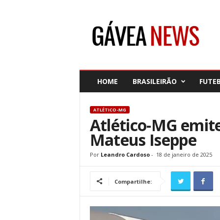
G
á
v
e
a
N
e
HOME
BRASILEIRÃO
FUTE
w
s
ATLÉTICO-MG
Atlético-MG emite
Mateus Iseppe
Por
Leandro Cardoso
-
18 de janeiro de 2025
Compartilhe: