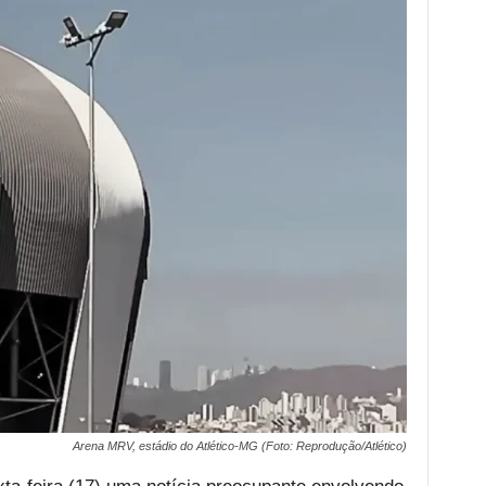
Arena MRV, estádio do Atlético-MG (Foto: Reprodução/Atlético)