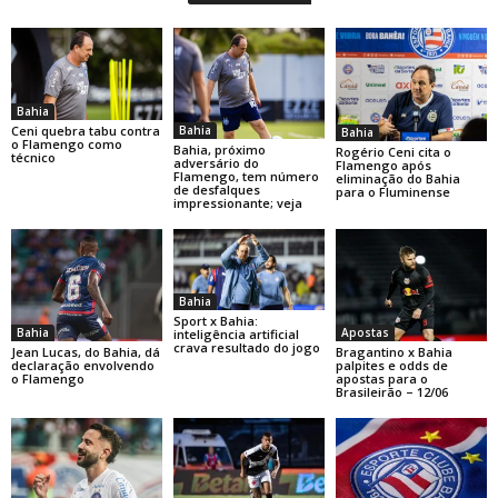
Bahia
Bahia
Ceni quebra tabu contra
Bahia
o Flamengo como
Bahia, próximo
Rogério Ceni cita o
técnico
adversário do
Flamengo após
Flamengo, tem número
eliminação do Bahia
de desfalques
para o Fluminense
impressionante; veja
Bahia
Sport x Bahia:
Bahia
Apostas
inteligência artificial
crava resultado do jogo
Jean Lucas, do Bahia, dá
Bragantino x Bahia
declaração envolvendo
palpites e odds de
o Flamengo
apostas para o
Brasileirão – 12/06