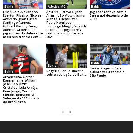
Bahia
Atlético-MG
Bahia
Erick, Caio Alexandre,
Aguirre, Estêvão, Jhon
Jogador renova com o
Éverton Ribeiro, Nicolás
Arias, João Victor, Junior
Bahia até dezembro de
Acevedo, Jean Lucas,
Alonso, Lucas Piton,
2027
Santiago Ramos,
Paulo Henrique,
Gabriel Xavier, Kanu,
Santiago Mingo, Vegetti
Ademir, Gilberto: os
e Vitão: os jogadores
jogadores do Bahia com
com mais minutos em
mais assistências em...
2025
Bahia
Bahia
Bahia: Rogério Ceni
Rogério Ceni é sincero
Bahia
quebra tabu contra o
sobre evolução do Bahia
São Paulo
Arrascaeta, Gerson,
Kannemann, William
José, Léo Ortiz,
Cristaldo, Luiz Araújo,
Kaio Jorge, Varela,
Cleiton, Reinaldo: a
Seleção da 11ª rodada
do Brasileirão