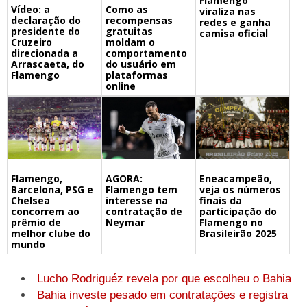
Flamengo
Vídeo: a
Como as
viraliza nas
declaração do
recompensas
redes e ganha
presidente do
gratuitas
camisa oficial
Cruzeiro
moldam o
direcionada a
comportamento
Arrascaeta, do
do usuário em
Flamengo
plataformas
online
Flamengo,
Eneacampeão,
AGORA:
Barcelona, PSG e
veja os números
Flamengo tem
Chelsea
finais da
interesse na
concorrem ao
participação do
contratação de
prêmio de
Flamengo no
Neymar
melhor clube do
Brasileirão 2025
mundo
Lucho Rodriguéz revela por que escolheu o Bahia
Bahia investe pesado em contratações e registra