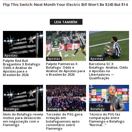
LEIA TAMBÉM:
Apostas
Apostas
Apostas
Palpite Red Bull
Palpite Palmeiras X
Barcelona SC X
Bragantino X Botafogo:
Botafogo: Odds e
Botafogo: Análise, Odds
Odds e Análise de
Análise de Apostas para
e Apostas na
Apostas para o
o Brasileirão 2026
Libertadores —
Brasileirão 2026
Qualificação
Botafogo
Botafogo
Botafogo
Ídolo do Botafogo revela
Torcedor do PSG gera
Técnico do PSG faz
motivo para desacordo
irritação em
comparação entre
em negociação com o
botafoguenses após
Flamengo e Botafogo:
Flamengo
comentário sobre
“Normal…”
Flamengo