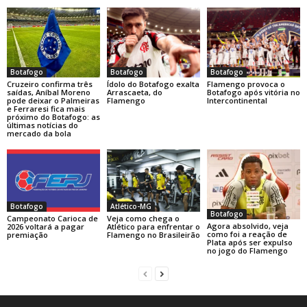
Botafogo
Botafogo
Botafogo
Cruzeiro confirma três
Ídolo do Botafogo exalta
Flamengo provoca o
saídas, Aníbal Moreno
Arrascaeta, do
Botafogo após vitória no
pode deixar o Palmeiras
Flamengo
Intercontinental
e Ferraresi fica mais
próximo do Botafogo: as
últimas notícias do
mercado da bola
Botafogo
Atlético-MG
Botafogo
Campeonato Carioca de
Veja como chega o
Agora absolvido, veja
2026 voltará a pagar
Atlético para enfrentar o
como foi a reação de
premiação
Flamengo no Brasileirão
Plata após ser expulso
no jogo do Flamengo