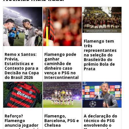
Flamengo tem
três
representantes
Remo x Santos:
Flamengo pode
na seleção do
Prévia,
ganhar
Brasileirão do
Estatísticas e
caminhão de
prêmio Bola de
Contexto para a
dinheiro caso
Prata
Decisão na Copa
vença o PSG no
do Brasil 2026
Intercontinental
Flamengo,
A declaração do
Reforço?
Barcelona, PSG e
técnico do PSG
Flamengo
Chelsea
envolvendo o
anuncia jogador