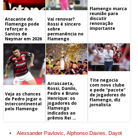
Flamengo marca
reunião para
discutir
Atacante do
Vai renovar?
renovação
Flamengo pode
Rossi é sincero
importante
reforçar o
sobre
Santos de
permanência no
Neymar em 2026
Flamengo
Tite negocia
Arrascaeta,
com novo clube
Rossi, Danilo,
e pede “pacote”
Pedro e Bruno
Veja as chances
de jogadores do
Henrique: os
de Pedro jogar o
Flamengo, diz
jogadores do
Intercontinental
jornalista
Flamengo
pelo Flamengo
indicados ao
prêmio Rei ...
Alexsander Pavlovic, Alphonso Davies, Dayot