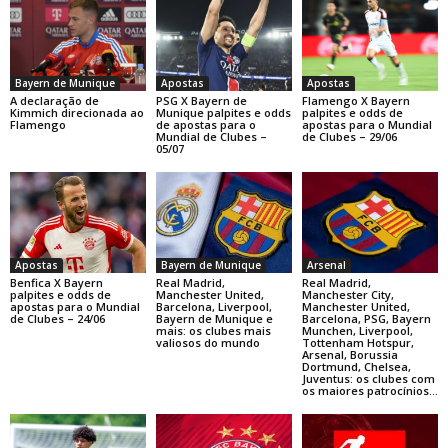
Bayern de Munique
Apostas
Apostas
A declaração de
PSG X Bayern de
Flamengo X Bayern
Kimmich direcionada ao
Munique palpites e odds
palpites e odds de
Flamengo
de apostas para o
apostas para o Mundial
Mundial de Clubes –
de Clubes – 29/06
05/07
Apostas
Bayern de Munique
Arsenal
Benfica X Bayern
Real Madrid,
Real Madrid,
palpites e odds de
Manchester United,
Manchester City,
apostas para o Mundial
Barcelona, Liverpool,
Manchester United,
de Clubes – 24/06
Bayern de Munique e
Barcelona, PSG, Bayern
mais: os clubes mais
Munchen, Liverpool,
valiosos do mundo
Tottenham Hotspur,
Arsenal, Borussia
Dortmund, Chelsea,
Juventus: os clubes com
os maiores patrocínios...