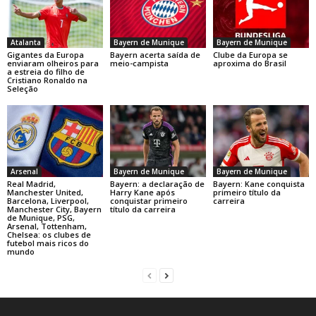
Atalanta
Bayern de Munique
Bayern de Munique
Gigantes da Europa
Bayern acerta saída de
Clube da Europa se
enviaram olheiros para
meio-campista
aproxima do Brasil
a estreia do filho de
Cristiano Ronaldo na
Seleção
Arsenal
Bayern de Munique
Bayern de Munique
Real Madrid,
Bayern: a declaração de
Bayern: Kane conquista
Manchester United,
Harry Kane após
primeiro título da
Barcelona, Liverpool,
conquistar primeiro
carreira
Manchester City, Bayern
título da carreira
de Munique, PSG,
Arsenal, Tottenham,
Chelsea: os clubes de
futebol mais ricos do
mundo