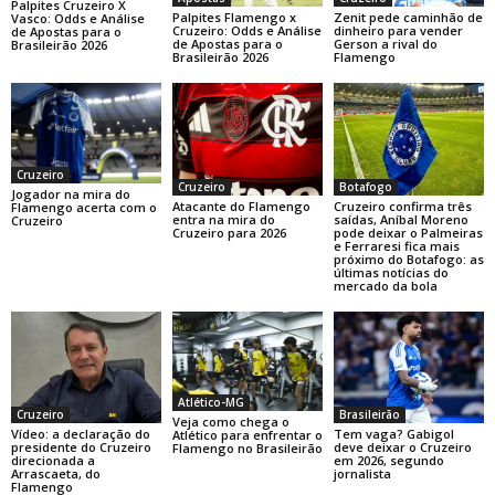
Palpites Cruzeiro X
Palpites Flamengo x
Zenit pede caminhão de
Vasco: Odds e Análise
Cruzeiro: Odds e Análise
dinheiro para vender
de Apostas para o
de Apostas para o
Gerson a rival do
Brasileirão 2026
Brasileirão 2026
Flamengo
Cruzeiro
Cruzeiro
Botafogo
Jogador na mira do
Atacante do Flamengo
Cruzeiro confirma três
Flamengo acerta com o
entra na mira do
saídas, Aníbal Moreno
Cruzeiro
Cruzeiro para 2026
pode deixar o Palmeiras
e Ferraresi fica mais
próximo do Botafogo: as
últimas notícias do
mercado da bola
Atlético-MG
Cruzeiro
Brasileirão
Veja como chega o
Vídeo: a declaração do
Tem vaga? Gabigol
Atlético para enfrentar o
presidente do Cruzeiro
deve deixar o Cruzeiro
Flamengo no Brasileirão
direcionada a
em 2026, segundo
Arrascaeta, do
jornalista
Flamengo