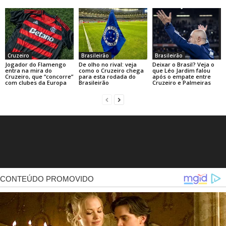
Cruzeiro
Brasileirão
Brasileirão
Jogador do Flamengo
De olho no rival: veja
Deixar o Brasil? Veja o
entra na mira do
como o Cruzeiro chega
que Léo Jardim falou
Cruzeiro, que “concorre”
para esta rodada do
após o empate entre
com clubes da Europa
Brasileirão
Cruzeiro e Palmeiras