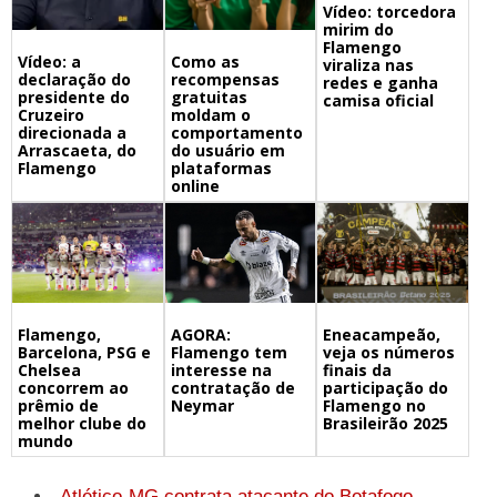
Vídeo: torcedora
mirim do
Flamengo
Vídeo: a
Como as
viraliza nas
declaração do
recompensas
redes e ganha
presidente do
gratuitas
camisa oficial
Cruzeiro
moldam o
direcionada a
comportamento
Arrascaeta, do
do usuário em
Flamengo
plataformas
online
Flamengo,
Eneacampeão,
AGORA:
Barcelona, PSG e
veja os números
Flamengo tem
Chelsea
finais da
interesse na
concorrem ao
participação do
contratação de
prêmio de
Flamengo no
Neymar
melhor clube do
Brasileirão 2025
mundo
Atlético-MG contrata atacante do Botafogo