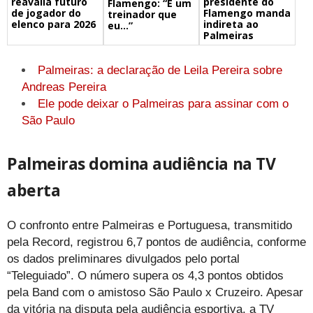
reavalia futuro
presidente do
Flamengo: “É um
de jogador do
Flamengo manda
treinador que
elenco para 2026
indireta ao
eu…”
Palmeiras
Palmeiras: a declaração de Leila Pereira sobre
Andreas Pereira
Ele pode deixar o Palmeiras para assinar com o
São Paulo
Palmeiras domina audiência na TV
aberta
O confronto entre Palmeiras e Portuguesa, transmitido
pela Record, registrou 6,7 pontos de audiência, conforme
os dados preliminares divulgados pelo portal
“Teleguiado”. O número supera os 4,3 pontos obtidos
pela Band com o amistoso São Paulo x Cruzeiro. Apesar
da vitória na disputa pela audiência esportiva, a TV