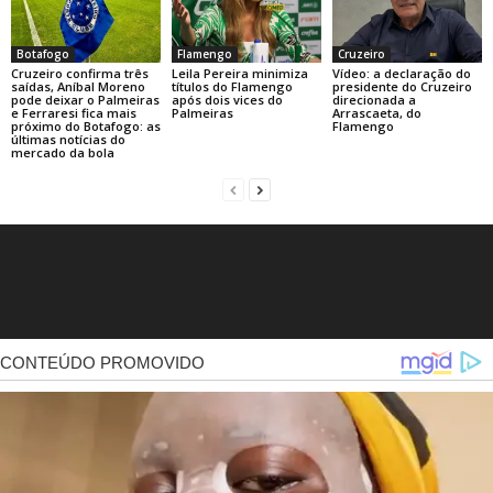
Botafogo
Flamengo
Cruzeiro
Cruzeiro confirma três
Leila Pereira minimiza
Vídeo: a declaração do
saídas, Aníbal Moreno
títulos do Flamengo
presidente do Cruzeiro
pode deixar o Palmeiras
após dois vices do
direcionada a
e Ferraresi fica mais
Palmeiras
Arrascaeta, do
próximo do Botafogo: as
Flamengo
últimas notícias do
mercado da bola