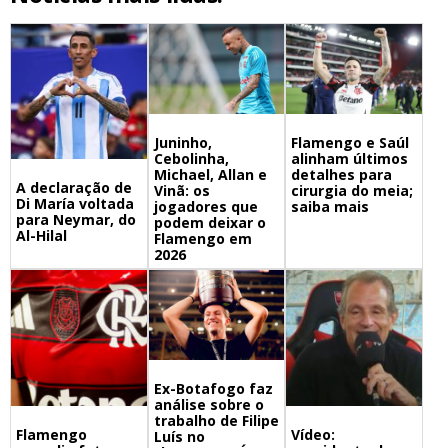
Juninho,
Flamengo e Saúl
Cebolinha,
alinham últimos
Michael, Allan e
detalhes para
A declaração de
Vinã: os
cirurgia do meia;
Di María voltada
jogadores que
saiba mais
para Neymar, do
podem deixar o
Al-Hilal
Flamengo em
2026
Ex-Botafogo faz
análise sobre o
trabalho de Filipe
Flamengo
Vídeo:
Luís no