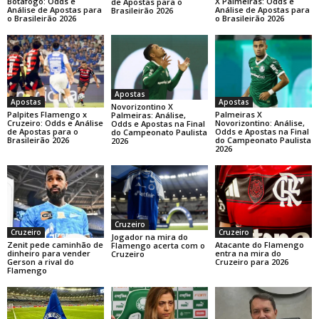
Botafogo: Odds e
X Palmeiras: Odds e
de Apostas para o
Análise de Apostas para
Análise de Apostas para
Brasileirão 2026
o Brasileirão 2026
o Brasileirão 2026
Apostas
Apostas
Apostas
Novorizontino X
Palpites Flamengo x
Palmeiras X
Palmeiras: Análise,
Cruzeiro: Odds e Análise
Novorizontino: Análise,
Odds e Apostas na Final
de Apostas para o
Odds e Apostas na Final
do Campeonato Paulista
Brasileirão 2026
do Campeonato Paulista
2026
2026
Cruzeiro
Cruzeiro
Cruzeiro
Jogador na mira do
Zenit pede caminhão de
Atacante do Flamengo
Flamengo acerta com o
dinheiro para vender
entra na mira do
Cruzeiro
Gerson a rival do
Cruzeiro para 2026
Flamengo