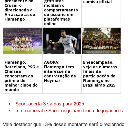
presidente do
gratuitas
camisa oficial
Cruzeiro
moldam o
direcionada a
comportamento
Arrascaeta, do
do usuário em
Flamengo
plataformas
online
Flamengo,
Eneacampeão,
AGORA:
Barcelona, PSG e
veja os números
Flamengo tem
Chelsea
finais da
interesse na
concorrem ao
participação do
contratação de
prêmio de
Flamengo no
Neymar
melhor clube do
Brasileirão 2025
mundo
Sport acerta 3 saídas para 2025
Internacional e Sport negociam troca de jogadores
Vale destacar que 13% desse montante será direcionado