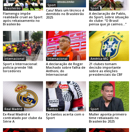
Sport
Brasileirão
Sport
Caiu! Mais um técnico é
Flamengo impõe
A declaração de Pablo,
demitido no Brasileirão
realidade cruel ao Sport
do Sport, sobre situação
2025
após rebaixamento no
do clube: “O Brasil
Brasileirão
pensa que já caímos…”
Internacional
Internacional
América-MG
Sport x Internacional:
A declaração de Roger
21 clubes tomam
polícia prende 166
Machado sobre falha de
decisão importante
torcedores
Anthoni, do
sobre as eleições
Internacional
presidenciais da CBF
Real Madrid
Santos
Sport
Ex-Real Madrid é
Ex-Santos acerta com o
Muller aponta primeiro
contratado por clube da
Sport
time rebaixado no
Série A
Brasileirão 2025