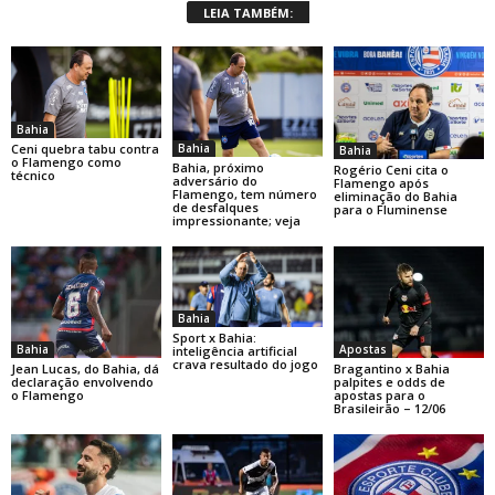
LEIA TAMBÉM:
Bahia
Bahia
Ceni quebra tabu contra
Bahia
o Flamengo como
Bahia, próximo
Rogério Ceni cita o
técnico
adversário do
Flamengo após
Flamengo, tem número
eliminação do Bahia
de desfalques
para o Fluminense
impressionante; veja
Bahia
Sport x Bahia:
Bahia
Apostas
inteligência artificial
crava resultado do jogo
Jean Lucas, do Bahia, dá
Bragantino x Bahia
declaração envolvendo
palpites e odds de
o Flamengo
apostas para o
Brasileirão – 12/06