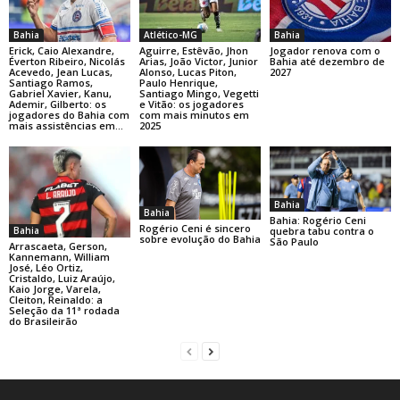
Bahia
Atlético-MG
Bahia
Erick, Caio Alexandre,
Aguirre, Estêvão, Jhon
Jogador renova com o
Éverton Ribeiro, Nicolás
Arias, João Victor, Junior
Bahia até dezembro de
Acevedo, Jean Lucas,
Alonso, Lucas Piton,
2027
Santiago Ramos,
Paulo Henrique,
Gabriel Xavier, Kanu,
Santiago Mingo, Vegetti
Ademir, Gilberto: os
e Vitão: os jogadores
jogadores do Bahia com
com mais minutos em
mais assistências em...
2025
Bahia
Bahia
Bahia: Rogério Ceni
Rogério Ceni é sincero
Bahia
quebra tabu contra o
sobre evolução do Bahia
São Paulo
Arrascaeta, Gerson,
Kannemann, William
José, Léo Ortiz,
Cristaldo, Luiz Araújo,
Kaio Jorge, Varela,
Cleiton, Reinaldo: a
Seleção da 11ª rodada
do Brasileirão