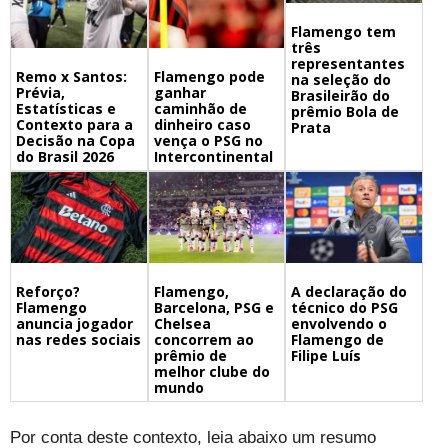
Flamengo tem
três
representantes
Remo x Santos:
Flamengo pode
na seleção do
Prévia,
ganhar
Brasileirão do
Estatísticas e
caminhão de
prêmio Bola de
Contexto para a
dinheiro caso
Prata
Decisão na Copa
vença o PSG no
do Brasil 2026
Intercontinental
Flamengo,
A declaração do
Reforço?
Barcelona, PSG e
técnico do PSG
Flamengo
Chelsea
envolvendo o
anuncia jogador
concorrem ao
Flamengo de
nas redes sociais
prêmio de
Filipe Luís
melhor clube do
mundo
Por conta deste contexto, leia abaixo um resumo