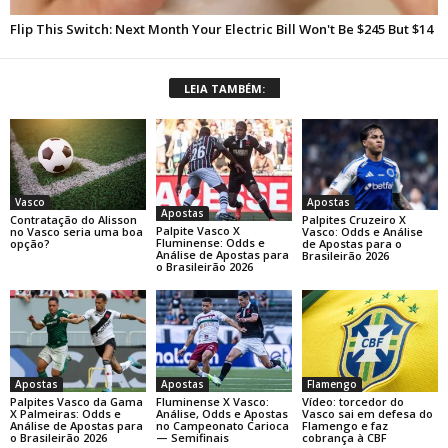
LEIA TAMBÉM:
Apostas
Vasco
Apostas
Palpites Cruzeiro X
Contratação do Alisson
Palpite Vasco X
Vasco: Odds e Análise
no Vasco seria uma boa
Fluminense: Odds e
de Apostas para o
opção?
Análise de Apostas para
Brasileirão 2026
o Brasileirão 2026
Apostas
Apostas
Flamengo
Palpites Vasco da Gama
Fluminense X Vasco:
Vídeo: torcedor do
X Palmeiras: Odds e
Análise, Odds e Apostas
Vasco sai em defesa do
Análise de Apostas para
no Campeonato Carioca
Flamengo e faz
o Brasileirão 2026
— Semifinais
cobrança à CBF