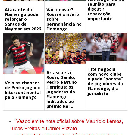
reunião para
discutir
Atacante do
Vai renovar?
renovação
Flamengo pode
Rossi é sincero
importante
reforçar o
sobre
Santos de
permanência no
Neymar em 2026
Flamengo
Tite negocia
Arrascaeta,
com novo clube
Rossi, Danilo,
e pede “pacote”
Pedro e Bruno
Veja as chances
de jogadores do
Henrique: os
de Pedro jogar o
Flamengo, diz
jogadores do
Intercontinental
jornalista
Flamengo
pelo Flamengo
indicados ao
prêmio Rei ...
Vasco emite nota oficial sobre Maurício Lemos,
Lucas Freitas e Daniel Fuzato