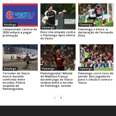
Botafogo
Flamengo
Flamengo
Campeonato Carioca de
Flamengo x Vasco: a
Diniz cita empate contra
2026 voltará a pagar
declaração de Fernando
o Flamengo após vitória
premiação
Diniz
do Vasco
Botafogo
Flamengo
Flamengo
Torcedor do Vasco
Flamenguista? Atitude
Flamengo corre risco de
morre durante
de Matheus França
perder dois jogadores
confronto entre
durante jogo do Vasco
para o clássico contra o
torcidas; Polícia
viraliza entre a torcida
Vasco
suspeita de
do Flamengo; assista
flamenguistas