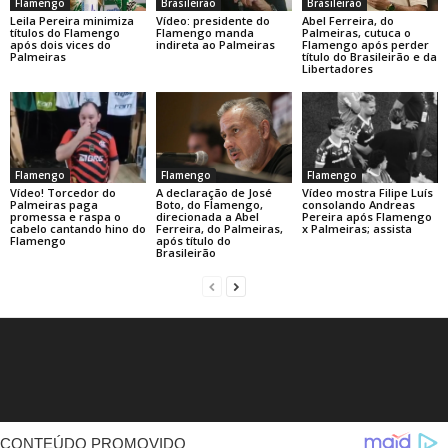
Flamengo
Brasileirão
Brasileirão
Leila Pereira minimiza
Vídeo: presidente do
Abel Ferreira, do
títulos do Flamengo
Flamengo manda
Palmeiras, cutuca o
após dois vices do
indireta ao Palmeiras
Flamengo após perder
Palmeiras
título do Brasileirão e da
Libertadores
Flamengo
Flamengo
Flamengo
A declaração de José
Vídeo! Torcedor do
Vídeo mostra Filipe Luís
Boto, do Flamengo,
Palmeiras paga
consolando Andreas
direcionada a Abel
promessa e raspa o
Pereira após Flamengo
Ferreira, do Palmeiras,
cabelo cantando hino do
x Palmeiras; assista
após título do
Flamengo
Brasileirão