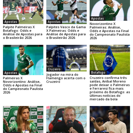
Apostas
Apostas
Apostas
Novorizontino X
Palpite Palmeiras X
Palpites Vasco da Gama
Palmeiras: Análise,
Botafogo: Odds e
X Palmeiras: Odds e
Odds e Apostas na Final
Análise de Apostas para
Análise de Apostas para
do Campeonato Paulista
o Brasileirão 2026
o Brasileirão 2026
2026
Cruzeiro
Botafogo
Apostas
Jogador na mira do
Cruzeiro confirma três
Palmeiras X
Flamengo acerta com o
saídas, Aníbal Moreno
Novorizontino: Análise,
Cruzeiro
pode deixar o Palmeiras
Odds e Apostas na Final
e Ferraresi fica mais
do Campeonato Paulista
próximo do Botafogo: as
2026
últimas notícias do
mercado da bola