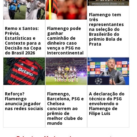
Flamengo tem
três
representantes
Remo x Santos:
Flamengo pode
na seleção do
Prévia,
ganhar
Brasileirão do
Estatísticas e
caminhão de
prêmio Bola de
Contexto para a
dinheiro caso
Prata
Decisão na Copa
vença o PSG no
do Brasil 2026
Intercontinental
Flamengo,
A declaração do
Reforço?
Barcelona, PSG e
técnico do PSG
Flamengo
Chelsea
envolvendo o
anuncia jogador
concorrem ao
Flamengo de
nas redes sociais
prêmio de
Filipe Luís
melhor clube do
mundo