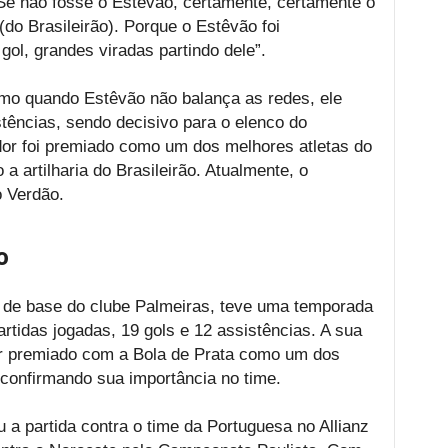
Se não fosse o Estêvão, certamente, certamente o
do Brasileirão). Porque o Estêvão foi
ol, grandes viradas partindo dele”.
mo quando Estêvão não balança as redes, ele
tências, sendo decisivo para o elenco do
dor foi premiado como um dos melhores atletas do
 a artilharia do Brasileirão. Atualmente, o
o Verdão.
o
 de base do clube Palmeiras, teve uma temporada
tidas jogadas, 19 gols e 12 assistências. A sua
er premiado com a Bola de Prata como um dos
 confirmando sua importância no time.
u a partida contra o time da Portuguesa no Allianz