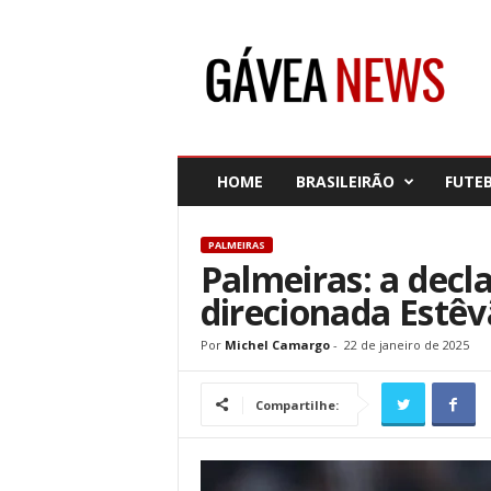
G
á
v
e
a
N
e
HOME
BRASILEIRÃO
FUTE
w
s
PALMEIRAS
Palmeiras: a decl
direcionada Estê
Por
Michel Camargo
-
22 de janeiro de 2025
Compartilhe: