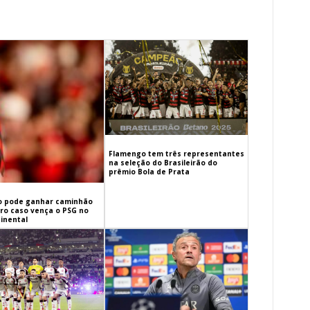
Flamengo tem três representantes
na seleção do Brasileirão do
prêmio Bola de Prata
 pode ganhar caminhão
iro caso vença o PSG no
inental