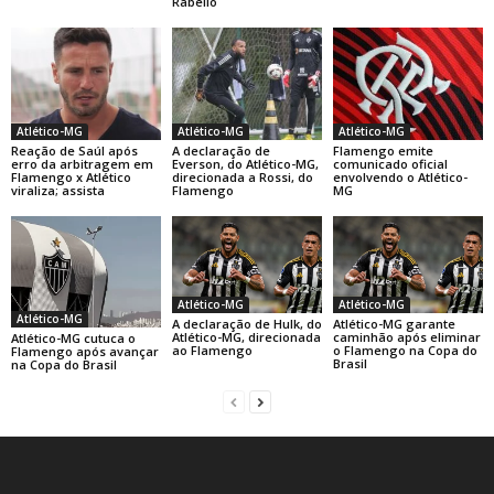
Rabello
Atlético-MG
Atlético-MG
Atlético-MG
Reação de Saúl após
A declaração de
Flamengo emite
erro da arbitragem em
Everson, do Atlético-MG,
comunicado oficial
Flamengo x Atlético
direcionada a Rossi, do
envolvendo o Atlético-
viraliza; assista
Flamengo
MG
Atlético-MG
Atlético-MG
Atlético-MG
A declaração de Hulk, do
Atlético-MG garante
Atlético-MG, direcionada
caminhão após eliminar
Atlético-MG cutuca o
ao Flamengo
o Flamengo na Copa do
Flamengo após avançar
Brasil
na Copa do Brasil