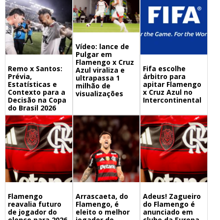
Vídeo: lance de
Pulgar em
Flamengo x Cruz
Remo x Santos:
Fifa escolhe
Azul viraliza e
Prévia,
árbitro para
ultrapassa 1
Estatísticas e
apitar Flamengo
milhão de
Contexto para a
x Cruz Azul no
visualizações
Decisão na Copa
Intercontinental
do Brasil 2026
Flamengo
Arrascaeta, do
Adeus! Zagueiro
reavalia futuro
Flamengo, é
do Flamengo é
de jogador do
eleito o melhor
anunciado em
elenco para 2026
jogador do
clube da Europa