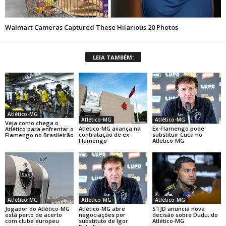
LEIA TAMBÉM:
Atlético-MG
Atlético-MG
Atlético-MG
Veja como chega o
Atlético-MG avança na
Ex-Flamengo pode
Atlético para enfrentar o
contratação de ex-
substituir Cuca no
Flamengo no Brasileirão
Flamengo
Atlético-MG
Atlético-MG
Atlético-MG
Atlético-MG
Jogador do Atlético-MG
Atlético-MG abre
STJD anuncia nova
está perto de acerto
negociações por
decisão sobre Dudu, do
com clube europeu
substituto de Igor
Atlético-MG