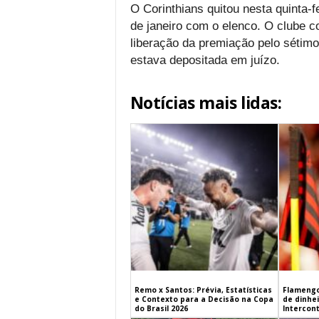
O Corinthians quitou nesta quinta-f
de janeiro com o elenco. O clube c
liberação da premiação pelo sétimo
estava depositada em juízo.
Notícias mais lidas:
Remo x Santos: Prévia, Estatísticas
Flamengo
e Contexto para a Decisão na Copa
de dinhe
do Brasil 2026
Intercont