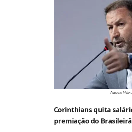
Augusto Melo d
Corinthians quita salár
premiação do Brasileir