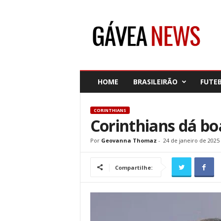
G
á
v
e
a
N
e
HOME
BRASILEIRÃO
FUTE
w
s
CORINTHIANS
Corinthians dá bo
Por
Geovanna Thomaz
-
24 de janeiro de 2025
Compartilhe: