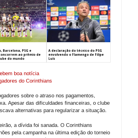
, Barcelona, PSG e
A declaração do técnico do PSG
concorrem ao prêmio de
envolvendo o Flamengo de Filipe
lube do mundo
Luís
ebem boa notícia
ogadores do Corinthians
 jogadores sobre o atraso nos pagamentos,
a. Apesar das dificuldades financeiras, o clube
cava alternativas para regularizar a situação.
irão, a dívida foi sanada. O Corinthians
ões pela campanha na última edição do torneio