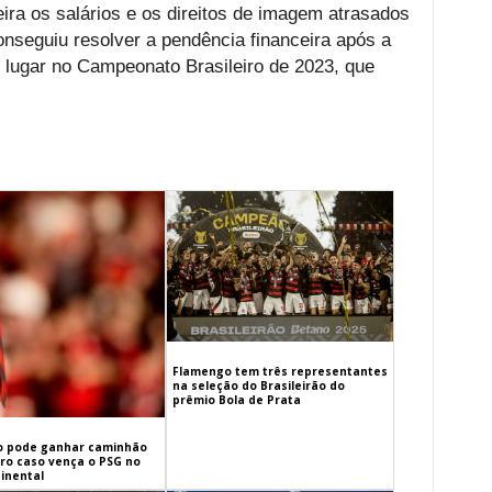
eira os salários e os direitos de imagem atrasados
onseguiu resolver a pendência financeira após a
 lugar no Campeonato Brasileiro de 2023, que
Flamengo tem três representantes
na seleção do Brasileirão do
prêmio Bola de Prata
 pode ganhar caminhão
iro caso vença o PSG no
inental