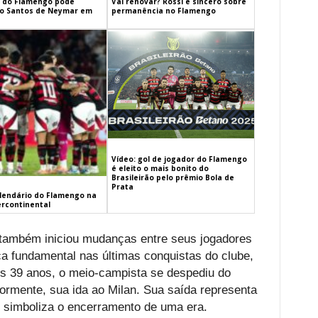
 do Flamengo pode
Vai renovar? Rossi é sincero sobre
 o Santos de Neymar em
permanência no Flamengo
Vídeo: gol de jogador do Flamengo
é eleito o mais bonito do
Brasileirão pelo prêmio Bola de
Prata
alendário do Flamengo na
ercontinental
 também iniciou mudanças entre seus jogadores
a fundamental nas últimas conquistas do clube,
os 39 anos, o meio-campista se despediu do
ormente, sua ida ao Milan. Sua saída representa
 simboliza o encerramento de uma era.