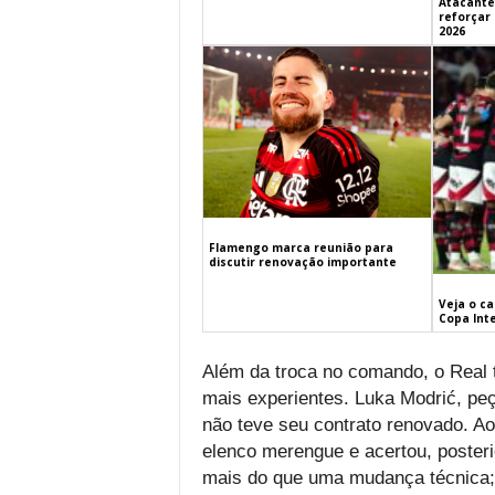
Atacante
reforçar
2026
Flamengo marca reunião para
discutir renovação importante
Veja o c
Copa Int
Além da troca no comando, o Real
mais experientes. Luka Modrić, peç
não teve seu contrato renovado. A
elenco merengue e acertou, posteri
mais do que uma mudança técnica;