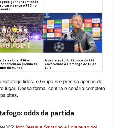
 pode ganhar caminhão
iro caso vença o PSG no
inental
, Barcelona, PSG e
A declaração do técnico do PSG
concorrem ao prêmio de
envolvendo o Flamengo de Filipe
lube do mundo
Luís
 o Botafogo lidera o Grupo B e precisa apenas de
o lugar. Dessa forma, confira o cenário completo
palpites.
tafogo: odds da partida
Bet365:
Igor Jesus e Savarino +1 chute ao gol,