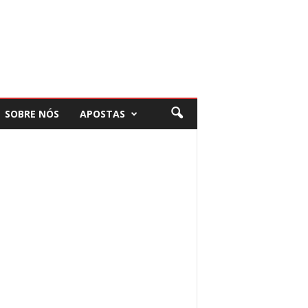
SOBRE NÓS
APOSTAS