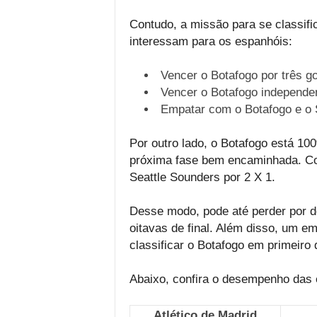
Contudo, a missão para se classific
interessam para os espanhóis:
Vencer o Botafogo por três go
Vencer o Botafogo independen
Empatar com o Botafogo e o 
Por outro lado, o Botafogo está 10
próxima fase bem encaminhada. Co
Seattle Sounders por 2 X 1.
Desse modo, pode até perder por do
oitavas de final. Além disso, um em
classificar o Botafogo em primeiro
Abaixo, confira o desempenho das
Atlético de Madrid