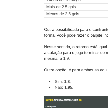
Mais de 2.5 gols
Menos de 2.5 gols
Outra possibilidade para o confron
forma, você pode fazer o palpite i
Nesse sentido, o retorno está igual
a cotação para o jogo terminar com
mesma, a 1.9.
Outra opção, é para ambas as equ
Sim:
1.8
;
Não:
1.95
.