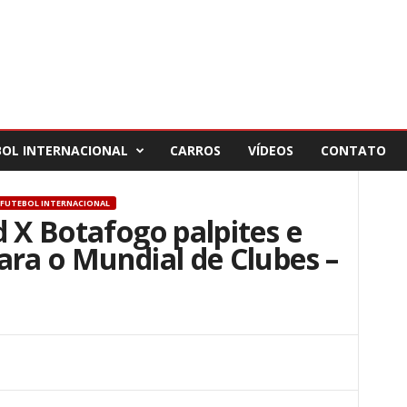
BOL INTERNACIONAL
CARROS
VÍDEOS
CONTATO
FUTEBOL INTERNACIONAL
d X Botafogo palpites e
ara o Mundial de Clubes –