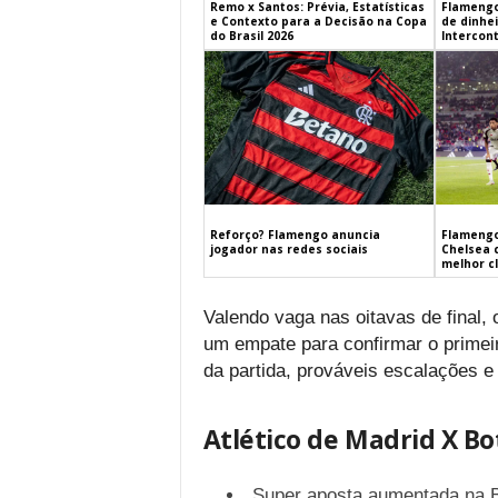
Remo x Santos: Prévia, Estatísticas
Flamengo
e Contexto para a Decisão na Copa
de dinhe
do Brasil 2026
Intercont
Flamengo
Reforço? Flamengo anuncia
Chelsea 
jogador nas redes sociais
melhor c
Valendo vaga nas oitavas de final,
um empate para confirmar o primeir
da partida, prováveis escalações e 
Atlético de Madrid X Bo
Super aposta aumentada na 