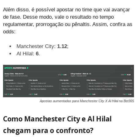
Além disso, é possível apostar no time que vai avançar
de fase. Desse modo, vale o resultado no tempo
regulamentar, prorrogação ou pênaltis. Assim, confira as
odds:
Manchester City:
1.12
;
Al Hilal:
6
.
Apostas aumentadas para
Manchester City X Al Hilal
na Bet365
Como Manchester City e Al Hilal
chegam para o confronto?