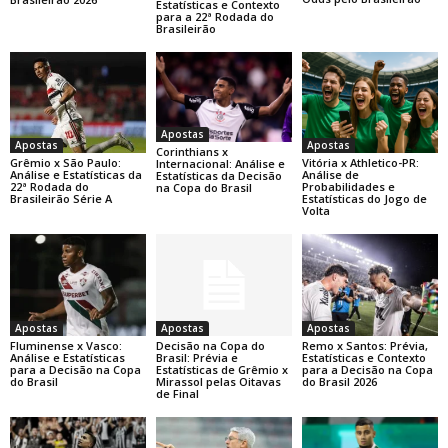
Estatísticas e Contexto
para a 22ª Rodada do
Brasileirão
Apostas
Apostas
Apostas
Corinthians x
Grêmio x São Paulo:
Vitória x Athletico-PR:
Internacional: Análise e
Análise e Estatísticas da
Análise de
Estatísticas da Decisão
22ª Rodada do
Probabilidades e
na Copa do Brasil
Brasileirão Série A
Estatísticas do Jogo de
Volta
Apostas
Apostas
Apostas
Fluminense x Vasco:
Decisão na Copa do
Remo x Santos: Prévia,
Análise e Estatísticas
Brasil: Prévia e
Estatísticas e Contexto
para a Decisão na Copa
Estatísticas de Grêmio x
para a Decisão na Copa
do Brasil
Mirassol pelas Oitavas
do Brasil 2026
de Final