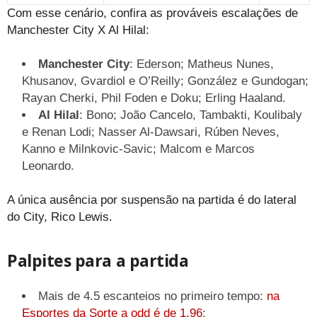
Com esse cenário, confira as prováveis escalações de
Manchester City X Al Hilal:
Manchester City
: Ederson; Matheus Nunes,
Khusanov, Gvardiol e O’Reilly; González e Gundogan;
Rayan Cherki, Phil Foden e Doku; Erling Haaland.
Al Hilal
:
Bono; João Cancelo, Tambakti, Koulibaly
e Renan Lodi; Nasser Al-Dawsari, Rúben Neves,
Kanno e Milnkovic-Savic; Malcom e Marcos
Leonardo.
A única ausência por suspensão na partida é do lateral
do City, Rico Lewis.
Palpites para a partida
Mais de 4.5 escanteios no primeiro tempo:
na
Esportes da Sorte a odd é de 1.96
;