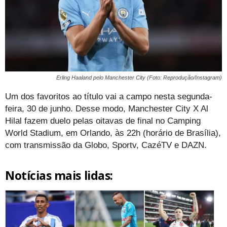
Erling Haaland pelo Manchester City (Foto: Reprodução/Instagram)
Um dos favoritos ao título vai a campo nesta segunda-
feira, 30 de junho. Desse modo, Manchester City X Al
Hilal fazem duelo pelas oitavas de final no Camping
World Stadium, em Orlando, às 22h (horário de Brasília),
com transmissão da Globo, Sportv, CazéTV e DAZN.
Notícias mais lidas: