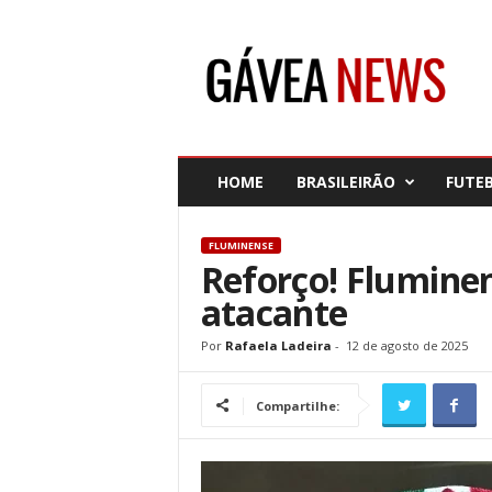
G
á
v
e
a
N
e
HOME
BRASILEIRÃO
FUTE
w
s
FLUMINENSE
Reforço! Flumine
atacante
Por
Rafaela Ladeira
-
12 de agosto de 2025
Compartilhe: