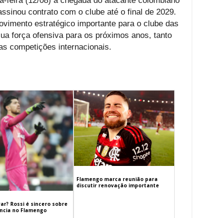
ça-feira (12/08) a chegada do atacante colombiano
ssinou contrato com o clube até o final de 2029.
vimento estratégico importante para o clube das
sua força ofensiva para os próximos anos, tanto
as competições internacionais.
Flamengo marca reunião para
discutir renovação importante
ar? Rossi é sincero sobre
cia no Flamengo