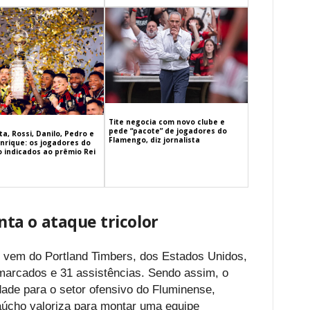
Tite negocia com novo clube e
pede “pacote” de jogadores do
a, Rossi, Danilo, Pedro e
Flamengo, diz jornalista
nrique: os jogadores do
 indicados ao prêmio Rei
a o ataque tricolor
 vem do Portland Timbers, dos Estados Unidos,
marcados e 31 assistências. Sendo assim, o
idade para o setor ofensivo do Fluminense,
úcho valoriza para montar uma equipe