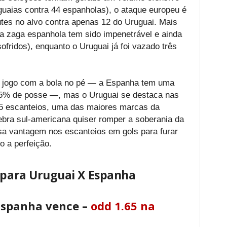
uguaias contra 44 espanholas), o ataque europeu é
hutes no alvo contra apenas 12 do Uruguai. Mais
 a zaga espanhola tem sido impenetrável e ainda
ofridos), enquanto o Uruguai já foi vazado três
e jogo com a bola no pé — a Espanha tem uma
5% de posse —, mas o Uruguai se destaca nas
25 escanteios, uma das maiores marcas da
bra sul-americana quiser romper a soberania da
sa vantagem nos escanteios em gols para furar
o a perfeição.
s para Uruguai X Espanha
Espanha vence –
odd 1.65 na