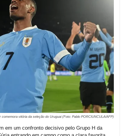
z comemora vitória da seleção do Uruguai (Foto: Pablo PORCIUNCULA/AFP)
m em um confronto decisivo pelo Grupo H da
úria entrando em campo como a clara favorita