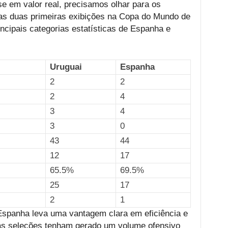
se em valor real, precisamos olhar para os
s duas primeiras exibições na Copa do Mundo de
incipais categorias estatísticas de Espanha e
Uruguai
Espanha
2
2
2
4
3
4
3
0
43
44
12
17
65.5%
69.5%
25
17
2
1
 Espanha leva uma vantagem clara em eficiência e
as seleções tenham gerado um volume ofensivo