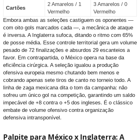
2 Amarelos / 1
3 Amarelos / 0
Cartões
Vermelho
Vermelho
Embora ambas as seleções castiguem os oponentes —
com oito gols marcados cada —, a mecânica de ataque
é inversa. A Inglaterra sufoca, ditando o ritmo com 65%
de posse média. Esse controle territorial gera um volume
pesado de 72 finalizações e absurdos 29 escanteios a
favor. Em contrapartida, o México opera na base da
eficiência cirúrgica. A seleção igualou a produção
ofensiva europeia mesmo chutando bem menos e
cobrando apenas sete tiros de canto no torneio todo. A
linha de zaga mexicana dita o tom da campanha: não
sofreu um único gol na competição, garantindo um saldo
impecável de +8 contra o +5 dos ingleses. É o clássico
embate de volume ofensivo contra organização
defensiva intransponível.
Palpite para México x Inglaterra: A