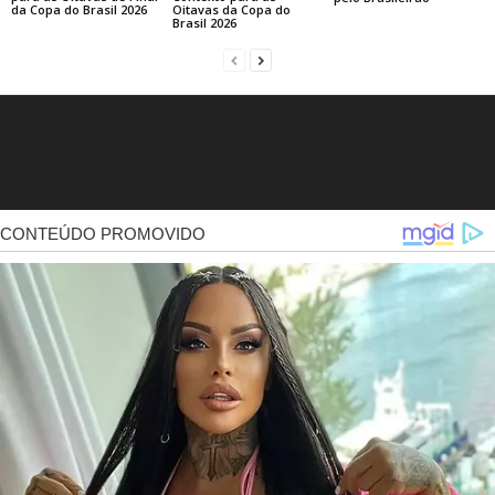
da Copa do Brasil 2026
Oitavas da Copa do
Brasil 2026