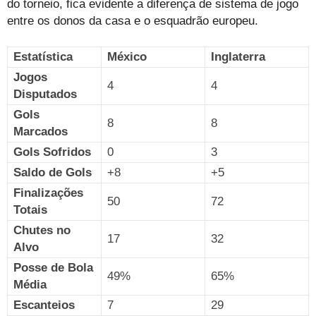
do torneio, fica evidente a diferença de sistema de jogo
entre os donos da casa e o esquadrão europeu.
Estatística
México
Inglaterra
Jogos
4
4
Disputados
Gols
8
8
Marcados
Gols Sofridos
0
3
Saldo de Gols
+8
+5
Finalizações
50
72
Totais
Chutes no
17
32
Alvo
Posse de Bola
49%
65%
Média
Escanteios
7
29