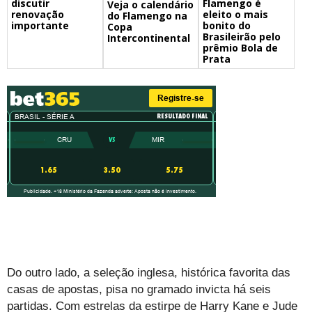
discutir
Flamengo é
Veja o calendário
renovação
eleito o mais
do Flamengo na
importante
bonito do
Copa
Brasileirão pelo
Intercontinental
prêmio Bola de
Prata
Do outro lado, a seleção inglesa, histórica favorita das
casas de apostas, pisa no gramado invicta há seis
partidas. Com estrelas da estirpe de Harry Kane e Jude