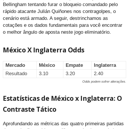
Bellingham tentando furar o bloqueio comandado pelo
rápido atacante Julián Quiñones nos contragolpes, o
cenário está armado. A seguir, destrinchamos as
cotações e os dados fundamentais para você encontrar
o melhor ângulo de aposta neste jogo eliminatório.
México X Inglaterra Odds
Mercado
México
Empate
Inglaterra
Resultado
3.10
3.20
2.40
Odds podem sofrer alterações.
Estatísticas de México x Inglaterra: O
Contraste Tático
Aprofundando as métricas das quatro primeiras partidas