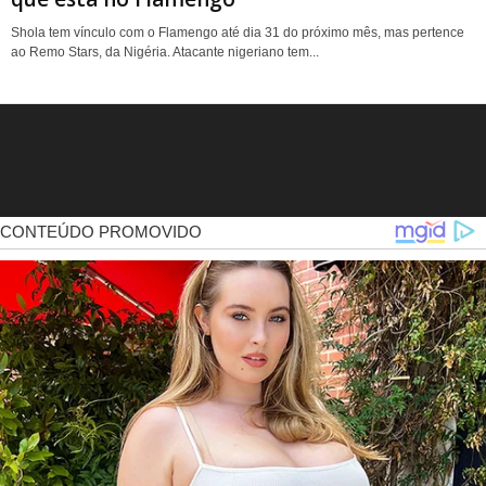
Shola tem vínculo com o Flamengo até dia 31 do próximo mês, mas pertence
ao Remo Stars, da Nigéria. Atacante nigeriano tem...