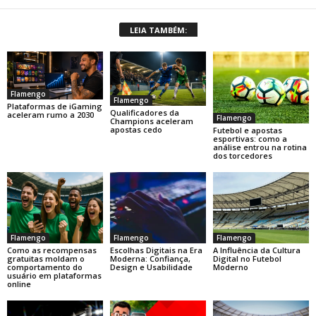
LEIA TAMBÉM:
Flamengo
Flamengo
Plataformas de iGaming
Qualificadores da
aceleram rumo a 2030
Flamengo
Champions aceleram
apostas cedo
Futebol e apostas
esportivas: como a
análise entrou na rotina
dos torcedores
Flamengo
Flamengo
Flamengo
Como as recompensas
Escolhas Digitais na Era
A Influência da Cultura
gratuitas moldam o
Moderna: Confiança,
Digital no Futebol
comportamento do
Design e Usabilidade
Moderno
usuário em plataformas
online