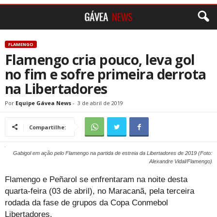
FLAMENGO
Flamengo cria pouco, leva gol
no fim e sofre primeira derrota
na Libertadores
Por
Equipe Gávea News
-
3 de abril de 2019
Compartilhe:
Gabigol em ação pelo Flamengo na partida de estreia da Libertadores de 2019 (Foto:
Alexandre Vidal/Flamengo)
Flamengo e Peñarol se enfrentaram na noite desta
quarta-feira (03 de abril), no Maracanã, pela terceira
rodada da fase de grupos da Copa Conmebol
Libertadores.