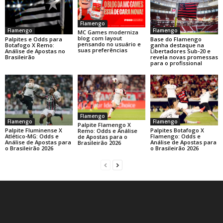
Flamengo
Flamengo
Flamengo
MC Games moderniza
blog com layout
Base do Flamengo
Palpites e Odds para
pensando no usuário e
ganha destaque na
Botafogo X Remo:
suas preferências
Libertadores Sub-20 e
Análise de Apostas no
revela novas promessas
Brasileirão
para o profissional
Flamengo
Flamengo
Flamengo
Palpite Flamengo X
Palpite Fluminense X
Palpites Botafogo X
Remo: Odds e Análise
Atlético-MG: Odds e
Flamengo: Odds e
de Apostas para o
Análise de Apostas para
Análise de Apostas para
Brasileirão 2026
o Brasileirão 2026
o Brasileirão 2026