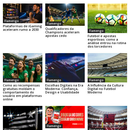
Flamengo
Flamengo
Plataformas de iGaming
Qualificadores da
aceleram rumo a 2030
Flamengo
Champions aceleram
apostas cedo
Futebol e apostas
esportivas: como a
análise entrou na rotina
dos torcedores
Flamengo
Flamengo
Flamengo
Como as recompensas
Escolhas Digitais na Era
A Influência da Cultura
gratuitas moldam o
Moderna: Confiança,
Digital no Futebol
comportamento do
Design e Usabilidade
Moderno
usuário em plataformas
online
Flamengo
Flamengo