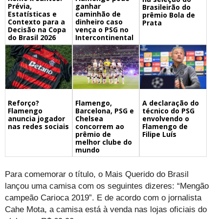
Prévia,
ganhar
Brasileirão do
Estatísticas e
caminhão de
prêmio Bola de
Contexto para a
dinheiro caso
Prata
Decisão na Copa
vença o PSG no
do Brasil 2026
Intercontinental
Flamengo,
A declaração do
Reforço?
Barcelona, PSG e
técnico do PSG
Flamengo
Chelsea
envolvendo o
anuncia jogador
concorrem ao
Flamengo de
nas redes sociais
prêmio de
Filipe Luís
melhor clube do
mundo
Para comemorar o título, o Mais Querido do Brasil
lançou uma camisa com os seguintes dizeres: “Mengão
campeão Carioca 2019”. E de acordo com o jornalista
Cahe Mota, a camisa está à venda nas lojas oficiais do