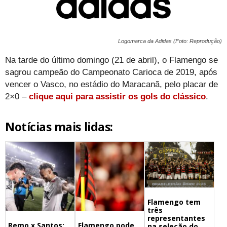
Logomarca da Adidas (Foto: Reprodução)
Na tarde do último domingo (21 de abril), o Flamengo se
sagrou campeão do Campeonato Carioca de 2019, após
vencer o Vasco, no estádio do Maracanã, pelo placar de
2×0 –
clique aqui para assistir os gols do clássico
.
Notícias mais lidas:
Flamengo tem
três
representantes
Remo x Santos:
Flamengo pode
na seleção do