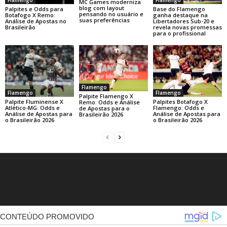
Flamengo
MC Games moderniza
blog com layout
Base do Flamengo
Palpites e Odds para
pensando no usuário e
ganha destaque na
Botafogo X Remo:
suas preferências
Libertadores Sub-20 e
Análise de Apostas no
revela novas promessas
Brasileirão
para o profissional
Flamengo
Flamengo
Flamengo
Palpite Flamengo X
Palpite Fluminense X
Palpites Botafogo X
Remo: Odds e Análise
Atlético-MG: Odds e
Flamengo: Odds e
de Apostas para o
Análise de Apostas para
Análise de Apostas para
Brasileirão 2026
o Brasileirão 2026
o Brasileirão 2026