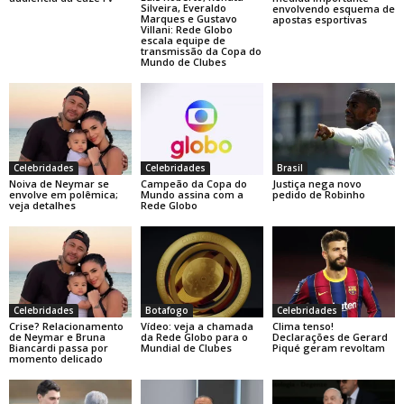
Silveira, Everaldo
envolvendo esquema de
Marques e Gustavo
apostas esportivas
Villani: Rede Globo
escala equipe de
transmissão da Copa do
Mundo de Clubes
Celebridades
Celebridades
Brasil
Noiva de Neymar se
Campeão da Copa do
Justiça nega novo
envolve em polêmica;
Mundo assina com a
pedido de Robinho
veja detalhes
Rede Globo
Celebridades
Botafogo
Celebridades
Crise? Relacionamento
Vídeo: veja a chamada
Clima tenso!
de Neymar e Bruna
da Rede Globo para o
Declarações de Gerard
Biancardi passa por
Mundial de Clubes
Piqué geram revoltam
momento delicado