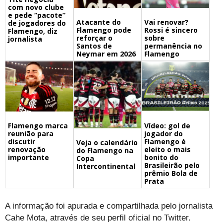
com novo clube
e pede “pacote”
Atacante do
Vai renovar?
de jogadores do
Flamengo pode
Rossi é sincero
Flamengo, diz
reforçar o
sobre
jornalista
Santos de
permanência no
Neymar em 2026
Flamengo
Flamengo marca
Vídeo: gol de
reunião para
jogador do
discutir
Flamengo é
Veja o calendário
renovação
eleito o mais
do Flamengo na
importante
bonito do
Copa
Brasileirão pelo
Intercontinental
prêmio Bola de
Prata
A informação foi apurada e compartilhada pelo jornalista
Cahe Mota, através de seu perfil oficial no Twitter.