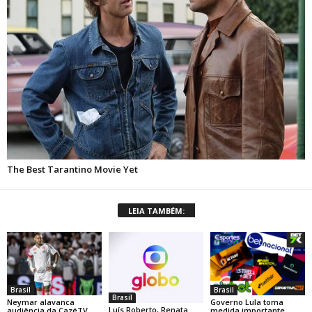
LEIA TAMBÉM:
Brasil
Brasil
Brasil
Neymar alavanca
Governo Lula toma
Luís Roberto, Renata
audiência da CazéTV
medida importante