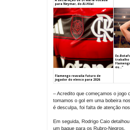
A declaração de Di María voltada
para Neymar, do Al-Hilal
Ex-Botaf
trabalho 
Flamengo
eu…”
Flamengo reavalia futuro de
jogador do elenco para 2026
– Acredito que começamos o jogo 
tomamos o gol em uma bobeira nos
é desculpa, foi falta de atenção no
Em seguida, Rodrigo Caio detalhou 
um baque para os Rubro-Negros.