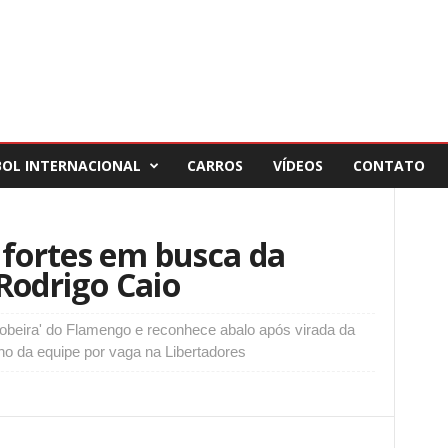
BOL INTERNACIONAL
CARROS
VÍDEOS
CONTATO
 fortes em busca da
 Rodrigo Caio
'bobeira' do Flamengo e reconhece abalo após virada da
o da equipe por vaga na Libertadores