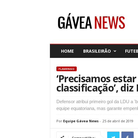
G
á
v
e
a
N
e
HOME
BRASILEIRÃO
FUTE
w
s
FLAMENGO
‘Precisamos estar
classificação’, diz
Defensor atribui primeiro gol da LDU a 
equipe equatoriana, mas garante empenh
Por
Equipe Gávea News
-
25 de abril de 2019
Compartilhe: