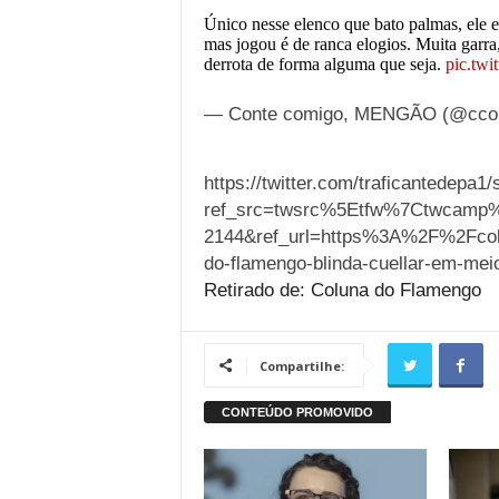
Único nesse elenco que bato palmas, ele 
mas jogou é de ranca elogios. Muita garra
derrota de forma alguma que seja.
pic.twi
— Conte comigo, MENGÃO (@cco
https://twitter.com/traficantedepa
ref_src=twsrc%5Etfw%7Ctwcamp
2144&ref_url=https%3A%2F%2Fco
do-flamengo-blinda-cuellar-em-mei
Retirado de: Coluna do Flamengo
Compartilhe: