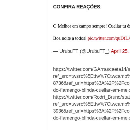
CONFIRA REAÇÕES:
O Melhor em campo sempre! Cuellar tu és
Boa noite a todos!
pic.twitter.com/quDf
— UrubuTT (@UrubuTT_)
April 25,
https://twitter.com/GArrascaeta14
ref_src=twsrc%5Etfw%7Ctwcamp
8736&ref_url=https%3A%2F%2Fco
do-flamengo-blinda-cuellar-em-mei
https://twitter.com/Rodri_Bruno/s
ref_src=twsrc%5Etfw%7Ctwcamp
3936&ref_url=https%3A%2F%2Fco
do-flamengo-blinda-cuellar-em-mei