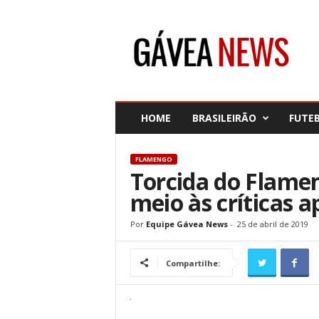
G
á
v
e
a
N
e
HOME
BRASILEIRÃO
FUTE
w
s
FLAMENGO
Torcida do Flamen
meio às críticas a
Por
Equipe Gávea News
-
25 de abril de 2019
Compartilhe: