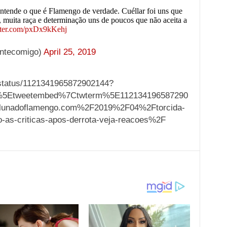
entende o que é Flamengo de verdade. Cuéllar foi uns que
, muita raça e determinação uns de poucos que não aceita a
tter.com/pxDx9kKehj
ntecomigo)
April 25, 2019
1/status/1121341965872902144?
%5Etweetembed%7Ctwterm%5E112134196587290
lunadoflamengo.com%2F2019%2F04%2Ftorcida-
o-as-criticas-apos-derrota-veja-reacoes%2F