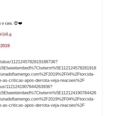
 o cara. 😍❤️
LAQ4Lg
 2019
/status/1121245782819188736?
%5Etweetembed%7Ctwterm%5E112124578281918
lunadoflamengo.com%2F2019%2F04%2Ftorcida-
o-as-criticas-apos-derrota-veja-reacoes%2F
tatus/1121241907844263936?
%5Etweetembed%7Ctwterm%5E112124190784426
lunadoflamengo.com%2F2019%2F04%2Ftorcida-
o-as-criticas-apos-derrota-veja-reacoes%2F