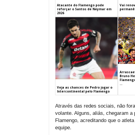
Atacante do Flamengo pode
Vai renov
reforçar o Santos de Neymar em
permanên
2026
Arrascaet
Bruno He
Flamengo
...
Veja as chances de Pedro jogar o
Intercontinental pelo Flamengo
Através das redes sociais, não for
volante. Alguns, aliás, chegaram a
Flamengo, acreditando que o atlet
equipe.