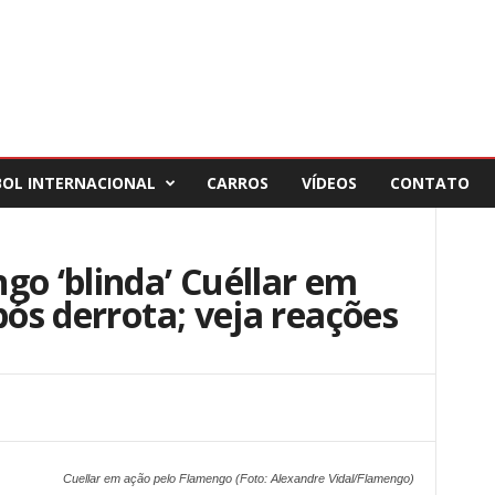
BOL INTERNACIONAL
CARROS
VÍDEOS
CONTATO
go ‘blinda’ Cuéllar em
pós derrota; veja reações
Cuellar em ação pelo Flamengo (Foto: Alexandre Vidal/Flamengo)