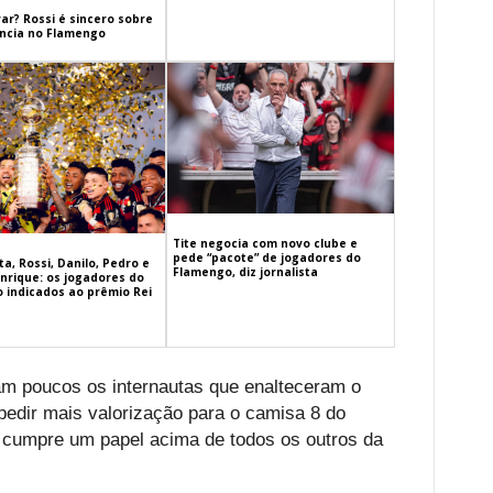
ar? Rossi é sincero sobre
cia no Flamengo
Tite negocia com novo clube e
pede “pacote” de jogadores do
a, Rossi, Danilo, Pedro e
Flamengo, diz jornalista
nrique: os jogadores do
 indicados ao prêmio Rei
am poucos os internautas que enalteceram o
 pedir mais valorização para o camisa 8 do
a cumpre um papel acima de todos os outros da