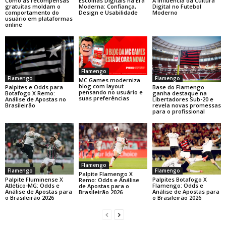
Como as recompensas
Escolhas Digitais na Era
A Influência da Cultura
gratuitas moldam o
Moderna: Confiança,
Digital no Futebol
comportamento do
Design e Usabilidade
Moderno
usuário em plataformas
online
Flamengo
Flamengo
Flamengo
MC Games moderniza
blog com layout
Base do Flamengo
Palpites e Odds para
pensando no usuário e
ganha destaque na
Botafogo X Remo:
suas preferências
Libertadores Sub-20 e
Análise de Apostas no
revela novas promessas
Brasileirão
para o profissional
Flamengo
Flamengo
Flamengo
Palpite Flamengo X
Palpite Fluminense X
Palpites Botafogo X
Remo: Odds e Análise
Atlético-MG: Odds e
Flamengo: Odds e
de Apostas para o
Análise de Apostas para
Análise de Apostas para
Brasileirão 2026
o Brasileirão 2026
o Brasileirão 2026