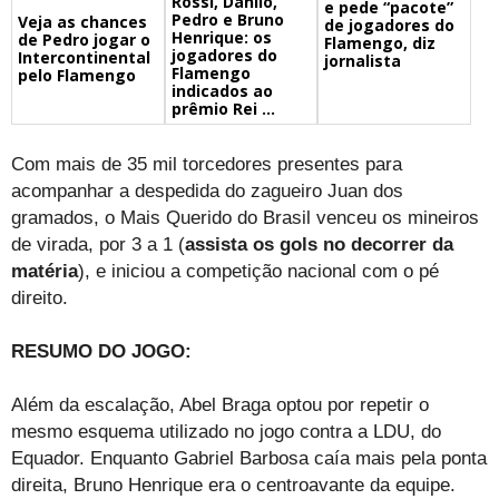
Rossi, Danilo,
e pede “pacote”
Pedro e Bruno
Veja as chances
de jogadores do
Henrique: os
de Pedro jogar o
Flamengo, diz
jogadores do
Intercontinental
jornalista
Flamengo
pelo Flamengo
indicados ao
prêmio Rei ...
Com mais de 35 mil torcedores presentes para
acompanhar a despedida do zagueiro Juan dos
gramados, o Mais Querido do Brasil venceu os mineiros
de virada, por 3 a 1 (
assista os gols no decorrer da
matéria
), e iniciou a competição nacional com o pé
direito.
RESUMO DO JOGO:
Além da escalação, Abel Braga optou por repetir o
mesmo esquema utilizado no jogo contra a LDU, do
Equador. Enquanto Gabriel Barbosa caía mais pela ponta
direita, Bruno Henrique era o centroavante da equipe.