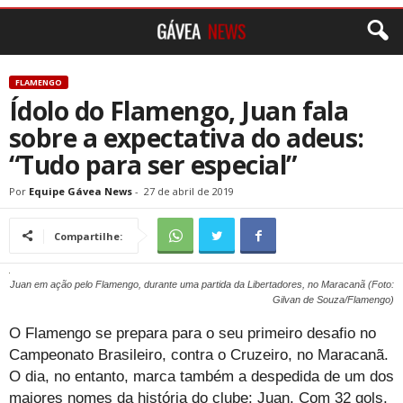
FLAMENGO
Ídolo do Flamengo, Juan fala
sobre a expectativa do adeus:
“Tudo para ser especial”
Por
Equipe Gávea News
-
27 de abril de 2019
Compartilhe:
Juan em ação pelo Flamengo, durante uma partida da Libertadores, no Maracanã (Foto:
Gilvan de Souza/Flamengo)
O Flamengo se prepara para o seu primeiro desafio no
Campeonato Brasileiro, contra o Cruzeiro, no Maracanã.
O dia, no entanto, marca também a despedida de um dos
maiores nomes da história do clube: Juan. Com 32 gols,