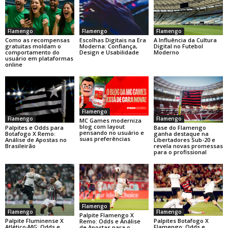
Flamengo
Flamengo
Flamengo
Como as recompensas
Escolhas Digitais na Era
A Influência da Cultura
gratuitas moldam o
Moderna: Confiança,
Digital no Futebol
comportamento do
Design e Usabilidade
Moderno
usuário em plataformas
online
Flamengo
Flamengo
Flamengo
MC Games moderniza
blog com layout
Base do Flamengo
Palpites e Odds para
pensando no usuário e
ganha destaque na
Botafogo X Remo:
suas preferências
Libertadores Sub-20 e
Análise de Apostas no
revela novas promessas
Brasileirão
para o profissional
Flamengo
Flamengo
Flamengo
Palpite Flamengo X
Palpite Fluminense X
Palpites Botafogo X
Remo: Odds e Análise
Atlético-MG: Odds e
Flamengo: Odds e
de Apostas para o