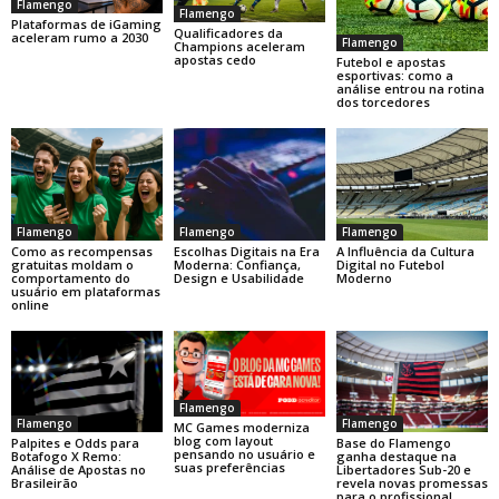
Flamengo
Flamengo
Plataformas de iGaming
Qualificadores da
aceleram rumo a 2030
Flamengo
Champions aceleram
apostas cedo
Futebol e apostas
esportivas: como a
análise entrou na rotina
dos torcedores
Flamengo
Flamengo
Flamengo
Como as recompensas
Escolhas Digitais na Era
A Influência da Cultura
gratuitas moldam o
Moderna: Confiança,
Digital no Futebol
comportamento do
Design e Usabilidade
Moderno
usuário em plataformas
online
Flamengo
Flamengo
Flamengo
MC Games moderniza
blog com layout
Base do Flamengo
Palpites e Odds para
pensando no usuário e
ganha destaque na
Botafogo X Remo:
suas preferências
Libertadores Sub-20 e
Análise de Apostas no
revela novas promessas
Brasileirão
para o profissional