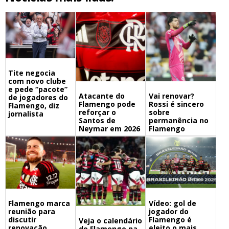
Tite negocia
com novo clube
e pede “pacote”
Atacante do
Vai renovar?
de jogadores do
Flamengo pode
Rossi é sincero
Flamengo, diz
reforçar o
sobre
jornalista
Santos de
permanência no
Neymar em 2026
Flamengo
Flamengo marca
Vídeo: gol de
reunião para
jogador do
discutir
Flamengo é
Veja o calendário
renovação
eleito o mais
do Flamengo na