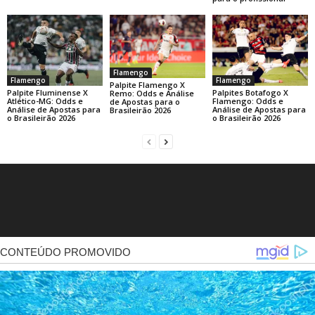
Flamengo
Flamengo
Flamengo
Palpite Flamengo X
Palpite Fluminense X
Palpites Botafogo X
Remo: Odds e Análise
Atlético-MG: Odds e
Flamengo: Odds e
de Apostas para o
Análise de Apostas para
Análise de Apostas para
Brasileirão 2026
o Brasileirão 2026
o Brasileirão 2026