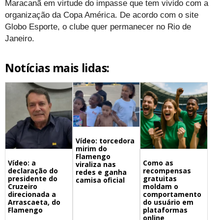
Maracanã em virtude do impasse que tem vivido com a
organização da Copa América. De acordo com o site
Globo Esporte, o clube quer permanecer no Rio de
Janeiro.
Notícias mais lidas:
Vídeo: torcedora
mirim do
Flamengo
Vídeo: a
Como as
viraliza nas
declaração do
recompensas
redes e ganha
presidente do
gratuitas
camisa oficial
Cruzeiro
moldam o
direcionada a
comportamento
Arrascaeta, do
do usuário em
Flamengo
plataformas
online