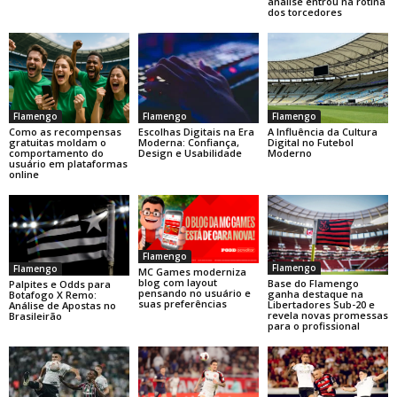
análise entrou na rotina
dos torcedores
Flamengo
Flamengo
Flamengo
Como as recompensas
Escolhas Digitais na Era
A Influência da Cultura
gratuitas moldam o
Moderna: Confiança,
Digital no Futebol
comportamento do
Design e Usabilidade
Moderno
usuário em plataformas
online
Flamengo
Flamengo
Flamengo
MC Games moderniza
blog com layout
Base do Flamengo
Palpites e Odds para
pensando no usuário e
ganha destaque na
Botafogo X Remo:
suas preferências
Libertadores Sub-20 e
Análise de Apostas no
revela novas promessas
Brasileirão
para o profissional