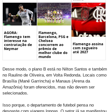
Flamengo,
AGORA:
Barcelona, PSG e
Flamengo tem
Chelsea
interesse na
Flamengo assina
concorrem ao
contratação de
com zagueiro
prêmio de
Neymar
até 2027
melhor clube do
mundo
Desse modo, o plano B está no Nilton Santos e também
no Raulino de Oliveira, em Volta Redonda. Locais como
Brasília (Mané Garrincha) e Manaus (Arena da
Amazônia) foram oferecidos, mas não devem ser
selecionados.
Isso porque, o departamento de futebol pensa no
desgaste com viagens longas. O setor já se manifestou