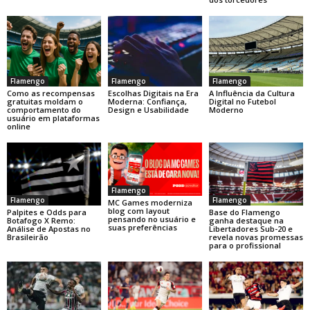
Flamengo
Flamengo
Flamengo
Como as recompensas
Escolhas Digitais na Era
A Influência da Cultura
gratuitas moldam o
Moderna: Confiança,
Digital no Futebol
comportamento do
Design e Usabilidade
Moderno
usuário em plataformas
online
Flamengo
Flamengo
Flamengo
MC Games moderniza
blog com layout
Base do Flamengo
Palpites e Odds para
pensando no usuário e
ganha destaque na
Botafogo X Remo:
suas preferências
Libertadores Sub-20 e
Análise de Apostas no
revela novas promessas
Brasileirão
para o profissional