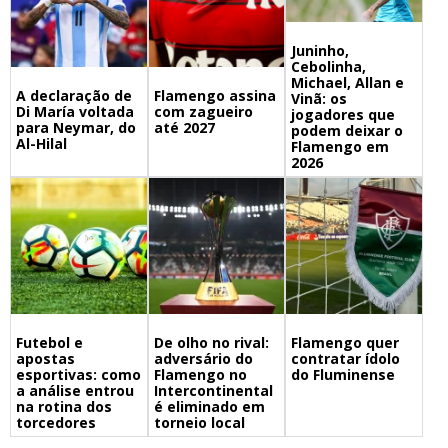
Juninho,
Cebolinha,
Michael, Allan e
A declaração de
Flamengo assina
Vinã: os
Di María voltada
com zagueiro
jogadores que
para Neymar, do
até 2027
podem deixar o
Al-Hilal
Flamengo em
2026
Futebol e
De olho no rival:
Flamengo quer
apostas
adversário do
contratar ídolo
esportivas: como
Flamengo no
do Fluminense
a análise entrou
Intercontinental
na rotina dos
é eliminado em
torcedores
torneio local