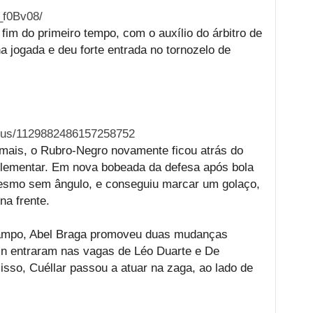
_f0Bv08/
fim do primeiro tempo, com o auxílio do árbitro de
a jogada e deu forte entrada no tornozelo de
atus/1129882486157258752
mais, o Rubro-Negro novamente ficou atrás do
mplementar. Em nova bobeada da defesa após bola
mesmo sem ângulo, e conseguiu marcar um golaço,
na frente.
ampo, Abel Braga promoveu duas mudanças
oln entraram nas vagas de Léo Duarte e De
sso, Cuéllar passou a atuar na zaga, ao lado de