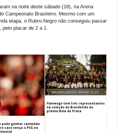
aram na noite deste sábado (18), na Arena
a do Campeonato Brasileiro. Mesmo com um
unda etapa, o Rubro-Negro não conseguiu passar
 pelo placar de 2 a 1.
Flamengo tem três representantes
na seleção do Brasileirão do
prêmio Bola de Prata
 pode ganhar caminhão
iro caso vença o PSG no
inental