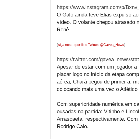
https://www.instagram.com/p/Bxnv
O Galo ainda teve Elias expulso ao 
vídeo. O volante chegou atrasado n
Renê.
(
siga nosso perfil no Twitter: @Gavea_News
)
https://twitter.com/gavea_news/st
Apesar de estar com um jogador a 
placar logo no início da etapa co
aérea, Chará pegou de primeira, 
colocando mais uma vez o Atlético 
Com superioridade numérica em c
ousadas na partida: Vitinho e Linc
Arrascaeta, respectivamente. Com i
Rodrigo Caio.