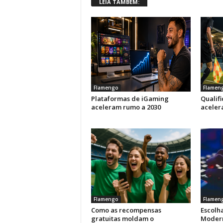
LEIA TAMBÉM:
Flamengo
Flamen
Plataformas de iGaming
Qualif
aceleram rumo a 2030
aceler
Flamengo
Flamen
Como as recompensas
Escolha
gratuitas moldam o
Modern