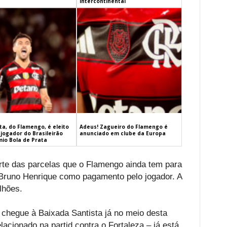
Intercontinental
a, do Flamengo, é eleito
Adeus! Zagueiro do Flamengo é
jogador do Brasileirão
anunciado em clube da Europa
mio Bola de Prata
parte das parcelas que o Flamengo ainda tem para
 Bruno Henrique como pagamento pelo jogador. A
lhões.
 chegue à Baixada Santista já no meio desta
acionado na partid contra o Fortaleza – já está