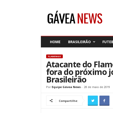
G
á
v
e
a
N
e
HOME
BRASILEIRÃO
FUTE
w
s
FLAMENGO
Atacante do Flame
fora do próximo j
Brasileirão
Por
Equipe Gávea News
-
28 de maio de 2019
Compartilhe: