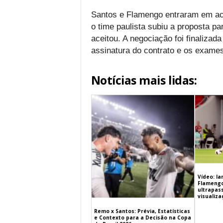
Santos e Flamengo entraram em aco
o time paulista subiu a proposta pa
aceitou. A negociação foi finalizad
assinatura do contrato e os exame
Notícias mais lidas:
Vídeo: l
Flamengo 
ultrapas
visualiz
Remo x Santos: Prévia, Estatísticas
e Contexto para a Decisão na Copa