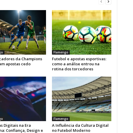
go
Flamengo
icadores da Champions
Futebol e apostas esportivas:
am apostas cedo
como a análise entrou na
rotina dos torcedores
go
Flamengo
s Digitais na Era
A Influência da Cultura Digital
a: Confiança, Design e
no Futebol Moderno