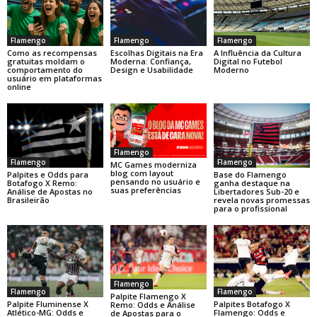
Flamengo
Flamengo
Flamengo
Como as recompensas
Escolhas Digitais na Era
A Influência da Cultura
gratuitas moldam o
Moderna: Confiança,
Digital no Futebol
comportamento do
Design e Usabilidade
Moderno
usuário em plataformas
online
Flamengo
Flamengo
Flamengo
MC Games moderniza
blog com layout
Base do Flamengo
Palpites e Odds para
pensando no usuário e
ganha destaque na
Botafogo X Remo:
suas preferências
Libertadores Sub-20 e
Análise de Apostas no
revela novas promessas
Brasileirão
para o profissional
Flamengo
Flamengo
Flamengo
Palpite Flamengo X
Palpite Fluminense X
Palpites Botafogo X
Remo: Odds e Análise
Atlético-MG: Odds e
Flamengo: Odds e
de Apostas para o