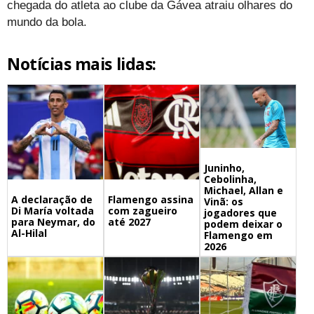
chegada do atleta ao clube da Gávea atraiu olhares do
mundo da bola.
Notícias mais lidas:
Juninho,
Cebolinha,
Michael, Allan e
A declaração de
Flamengo assina
Vinã: os
Di María voltada
com zagueiro
jogadores que
para Neymar, do
até 2027
podem deixar o
Al-Hilal
Flamengo em
2026