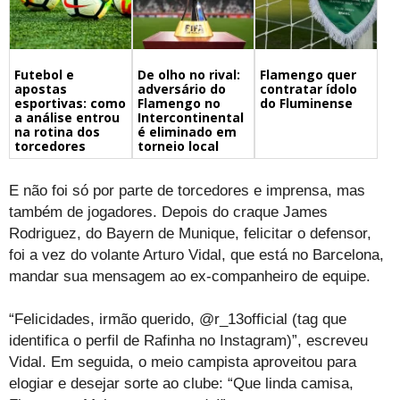
Futebol e
De olho no rival:
Flamengo quer
apostas
adversário do
contratar ídolo
esportivas: como
Flamengo no
do Fluminense
a análise entrou
Intercontinental
na rotina dos
é eliminado em
torcedores
torneio local
E não foi só por parte de torcedores e imprensa, mas
também de jogadores. Depois do craque James
Rodriguez, do Bayern de Munique, felicitar o defensor,
foi a vez do volante Arturo Vidal, que está no Barcelona,
mandar sua mensagem ao ex-companheiro de equipe.
“Felicidades, irmão querido, @r_13official (tag que
identifica o perfil de Rafinha no Instagram)”, escreveu
Vidal. Em seguida, o meio campista aproveitou para
elogiar e desejar sorte ao clube: “Que linda camisa,