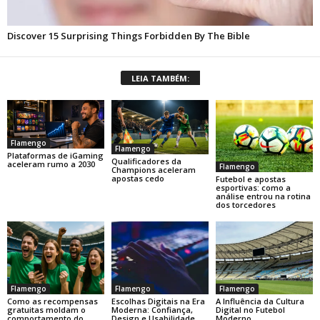
LEIA TAMBÉM:
Flamengo
Flamengo
Plataformas de iGaming
Qualificadores da
aceleram rumo a 2030
Flamengo
Champions aceleram
apostas cedo
Futebol e apostas
esportivas: como a
análise entrou na rotina
dos torcedores
Flamengo
Flamengo
Flamengo
Como as recompensas
Escolhas Digitais na Era
A Influência da Cultura
gratuitas moldam o
Moderna: Confiança,
Digital no Futebol
comportamento do
Design e Usabilidade
Moderno