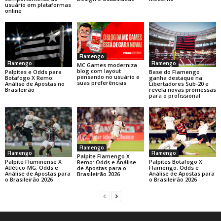
usuário em plataformas
online
Flamengo
Flamengo
Flamengo
MC Games moderniza
blog com layout
Base do Flamengo
Palpites e Odds para
pensando no usuário e
ganha destaque na
Botafogo X Remo:
suas preferências
Libertadores Sub-20 e
Análise de Apostas no
revela novas promessas
Brasileirão
para o profissional
Flamengo
Flamengo
Flamengo
Palpite Flamengo X
Palpite Fluminense X
Palpites Botafogo X
Remo: Odds e Análise
Atlético-MG: Odds e
Flamengo: Odds e
de Apostas para o
Análise de Apostas para
Análise de Apostas para
Brasileirão 2026
o Brasileirão 2026
o Brasileirão 2026