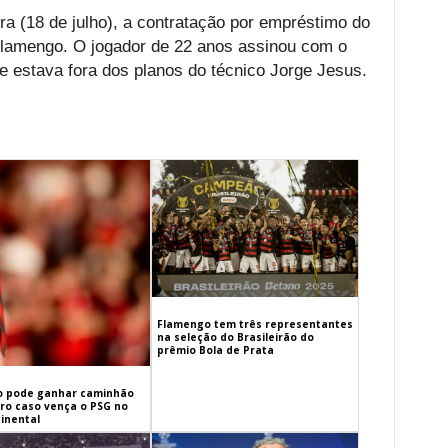
eira (18 de julho), a contratação por empréstimo do
Flamengo. O jogador de 22 anos assinou com o
Ele estava fora dos planos do técnico Jorge Jesus.
Flamengo tem três representantes
na seleção do Brasileirão do
prêmio Bola de Prata
 pode ganhar caminhão
iro caso vença o PSG no
inental