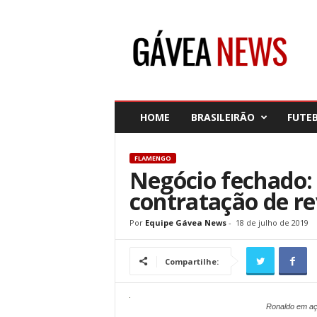
G
á
v
e
a
N
e
HOME
BRASILEIRÃO
FUTE
w
s
FLAMENGO
Negócio fechado: 
contratação de r
Por
Equipe Gávea News
-
18 de julho de 2019
Compartilhe:
Ronaldo em aç