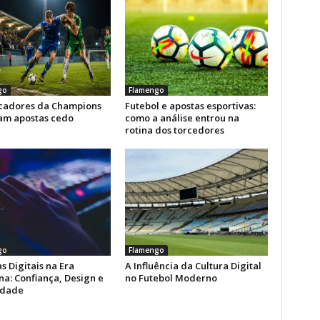
go
Flamengo
icadores da Champions
Futebol e apostas esportivas:
am apostas cedo
como a análise entrou na
rotina dos torcedores
go
Flamengo
s Digitais na Era
A Influência da Cultura Digital
a: Confiança, Design e
no Futebol Moderno
idade