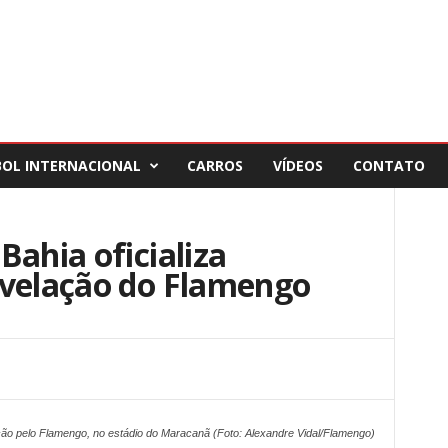
BOL INTERNACIONAL
CARROS
VÍDEOS
CONTATO
Bahia oficializa
evelação do Flamengo
ão pelo Flamengo, no estádio do Maracanã (Foto: Alexandre Vidal/Flamengo)