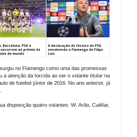
, Barcelona, PSG e
A declaração do técnico do PSG
concorrem ao prêmio de
envolvendo o Flamengo de Filipe
lube do mundo
Luís
), surgiu no Flamengo como uma das promessas
a atenção da torcida ao ser o volante titular na
o de futebol júnior de 2016. No ano anterior, já
.
a disposição quatro volantes: W. Arão, Cuéllar,