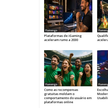
Flamengo
Flamen
Plataformas de iGaming
Qualif
aceleram rumo a 2030
aceler
Flamengo
Flamen
Como as recompensas
Escolha
gratuitas moldam o
Modern
comportamento do usuário em
Usabil
plataformas online