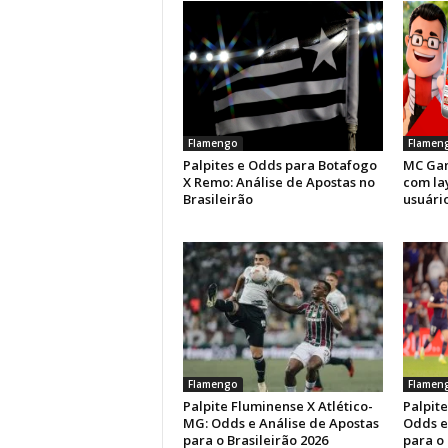
Flamengo
Flamen
Palpites e Odds para Botafogo
MC Gam
X Remo: Análise de Apostas no
com la
Brasileirão
usuário
Flamengo
Flamen
Palpite Fluminense X Atlético-
Palpit
MG: Odds e Análise de Apostas
Odds e
para o Brasileirão 2026
para o 