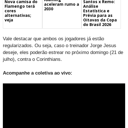
Nova camisa do
Santos x Remo:
aceleram rumo a
Flamengo terá
Análise
2030
cores
Estatística e
alternativas;
Prévia para as
veja
Oitavas da Copa
do Brasil 2026
Vale destacar que ambos os jogadores já estão
regularizados. Ou seja, caso o treinador Jorge Jesus
deseje, eles poderão estrear no próximo domingo (21 de
julho), contra o Corinthians.
Acompanhe a coletiva ao vivo: