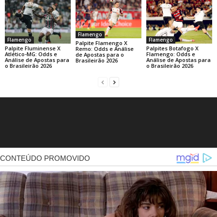
Flamengo
Flamengo
Flamengo
Palpite Flamengo X
Palpite Fluminense X
Palpites Botafogo X
Remo: Odds e Análise
Atlético-MG: Odds e
Flamengo: Odds e
de Apostas para o
Análise de Apostas para
Análise de Apostas para
Brasileirão 2026
o Brasileirão 2026
o Brasileirão 2026