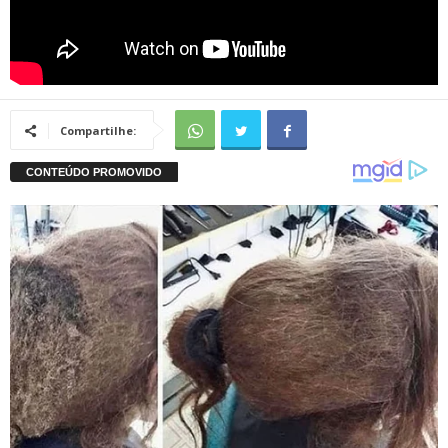
Compartilhe: