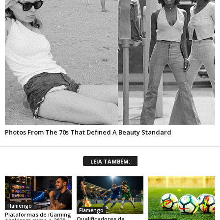
LEIA TAMBÉM:
Flamengo
Flamengo
Plataformas de iGaming
Qualificadores da