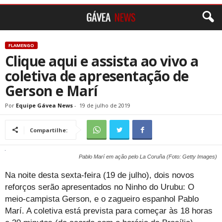
FLAMENGO
Clique aqui e assista ao vivo a
coletiva de apresentação de
Gerson e Marí
Por
Equipe Gávea News
-
19 de julho de 2019
Compartilhe:
Pablo Marí em ação pelo La Coruña (Foto: Getty Images)
Na noite desta sexta-feira (19 de julho), dois novos
reforços serão apresentados no Ninho do Urubu: O
meio-campista Gerson, e o zagueiro espanhol Pablo
Marí. A coletiva está prevista para começar às 18 horas