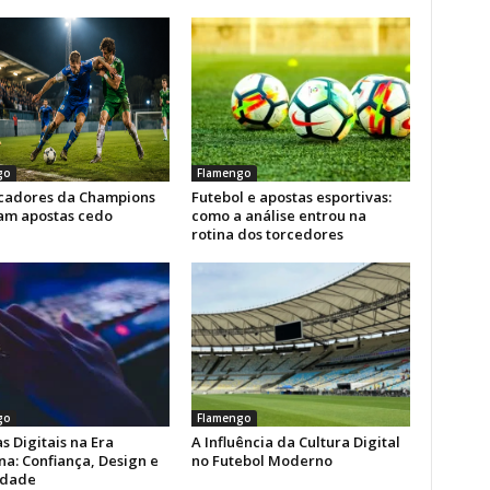
go
Flamengo
icadores da Champions
Futebol e apostas esportivas:
am apostas cedo
como a análise entrou na
rotina dos torcedores
go
Flamengo
s Digitais na Era
A Influência da Cultura Digital
a: Confiança, Design e
no Futebol Moderno
idade