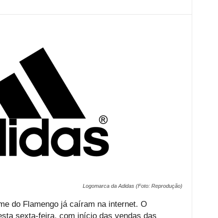
Logomarca da Adidas (Foto: Reprodução)
me do Flamengo já caíram na internet. O
sta sexta-feira, com início das vendas das