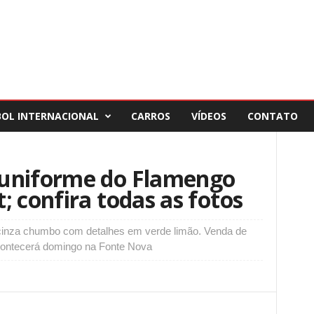
BOL INTERNACIONAL
CARROS
VÍDEOS
CONTATO
 uniforme do Flamengo
; confira todas as fotos
 cinza chumbo com detalhes em verde limão. Venda de
contecerá domingo na Fonte Nova