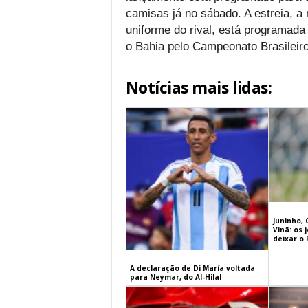
camisas já no sábado. A estreia, a
uniforme do rival, está programad
o Bahia pelo Campeonato Brasileir
Notícias mais lidas:
Juninho, 
Vinã: os
deixar o
A declaração de Di María voltada
para Neymar, do Al-Hilal