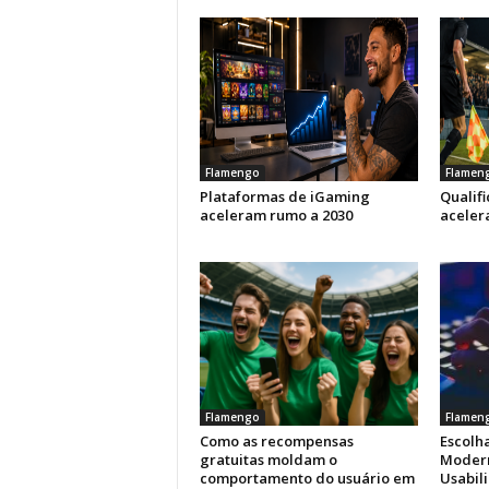
Flamengo
Flamen
Plataformas de iGaming
Qualif
aceleram rumo a 2030
aceler
Flamengo
Flamen
Como as recompensas
Escolha
gratuitas moldam o
Modern
comportamento do usuário em
Usabil