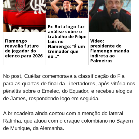
Ex-Botafogo faz
análise sobre o
trabalho de Filipe
Flamengo
Vídeo:
Luís no
reavalia futuro
presidente do
Flamengo: “É um
de jogador do
Flamengo manda
treinador que
elenco para 2026
indireta ao
eu…”
Palmeiras
No post, Cuéllar comemorava a classificação do Fla
para as quartas de final da Libertadores, após vitória nos
pênaltis sobre o Emelec, do Equador, e recebeu elogios
de James, respondendo logo em seguida.
A brincadeira ainda contou com a menção do lateral
Rafinha, que atuou com o craque colombiano no Bayern
de Munique, da Alemanha.