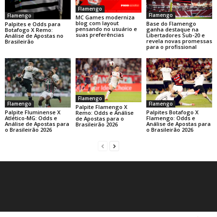
Flamengo
Flamengo
Flamengo
MC Games moderniza
blog com layout
Base do Flamengo
Palpites e Odds para
pensando no usuário e
ganha destaque na
Botafogo X Remo:
suas preferências
Libertadores Sub-20 e
Análise de Apostas no
revela novas promessas
Brasileirão
para o profissional
Flamengo
Flamengo
Flamengo
Palpite Flamengo X
Palpite Fluminense X
Palpites Botafogo X
Remo: Odds e Análise
Atlético-MG: Odds e
Flamengo: Odds e
de Apostas para o
Análise de Apostas para
Análise de Apostas para
Brasileirão 2026
o Brasileirão 2026
o Brasileirão 2026