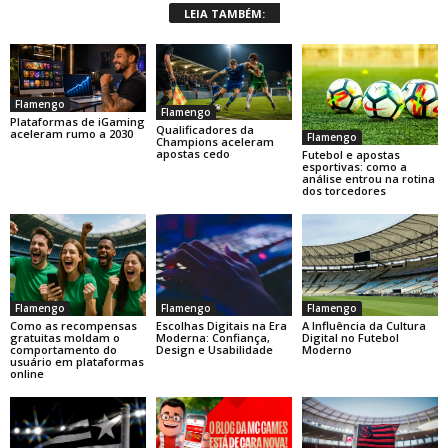
LEIA TAMBÉM:
Flamengo
Flamengo
Plataformas de iGaming
Qualificadores da
aceleram rumo a 2030
Flamengo
Champions aceleram
apostas cedo
Futebol e apostas
esportivas: como a
análise entrou na rotina
dos torcedores
Flamengo
Flamengo
Flamengo
Como as recompensas
Escolhas Digitais na Era
A Influência da Cultura
gratuitas moldam o
Moderna: Confiança,
Digital no Futebol
comportamento do
Design e Usabilidade
Moderno
usuário em plataformas
online