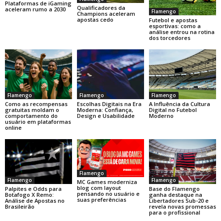
Plataformas de iGaming
Qualificadores da
aceleram rumo a 2030
Flamengo
Champions aceleram
apostas cedo
Futebol e apostas
esportivas: como a
análise entrou na rotina
dos torcedores
Flamengo
Flamengo
Flamengo
Como as recompensas
Escolhas Digitais na Era
A Influência da Cultura
gratuitas moldam o
Moderna: Confiança,
Digital no Futebol
comportamento do
Design e Usabilidade
Moderno
usuário em plataformas
online
Flamengo
Flamengo
Flamengo
MC Games moderniza
blog com layout
Base do Flamengo
Palpites e Odds para
pensando no usuário e
ganha destaque na
Botafogo X Remo:
suas preferências
Libertadores Sub-20 e
Análise de Apostas no
revela novas promessas
Brasileirão
para o profissional