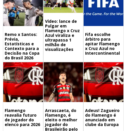
Vídeo: lance de
Pulgar em
Flamengo x Cruz
Remo x Santos:
Fifa escolhe
Azul viraliza e
Prévia,
árbitro para
ultrapassa 1
Estatísticas e
apitar Flamengo
milhão de
Contexto para a
x Cruz Azul no
visualizações
Decisão na Copa
Intercontinental
do Brasil 2026
Flamengo
Arrascaeta, do
Adeus! Zagueiro
reavalia futuro
Flamengo, é
do Flamengo é
de jogador do
eleito o melhor
anunciado em
elenco para 2026
jogador do
clube da Europa
Brasileirão pelo