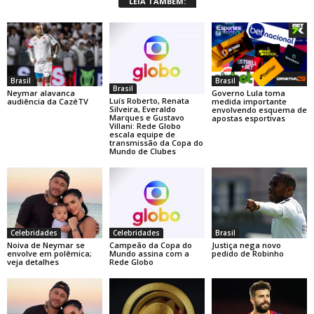
LEIA TAMBÉM:
Brasil
Brasil
Brasil
Neymar alavanca
Governo Lula toma
Luís Roberto, Renata
audiência da CazéTV
medida importante
Silveira, Everaldo
envolvendo esquema de
Marques e Gustavo
apostas esportivas
Villani: Rede Globo
escala equipe de
transmissão da Copa do
Mundo de Clubes
Celebridades
Celebridades
Brasil
Noiva de Neymar se
Campeão da Copa do
Justiça nega novo
envolve em polêmica;
Mundo assina com a
pedido de Robinho
veja detalhes
Rede Globo