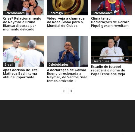
Celebridades
Botafogo
Celebridades
Crise? Relacionamento
Vídeo: veja a chamada
Clima tenso!
de Neymar e Bruna
da Rede Globo para o
Declarações de Gerard
Biancardi passa por
Mundial de Clubes
Piqué geram revoltam
momento delicado
Destaques
Brasil
Celebridades
Estádio de futebol
Após decisão de Tite,
A declaração de Galvão
receberá o nome de
Matheus Bachi toma
Bueno direcionada a
Papa Francisco; veja
atitude importante
Neymar, do Santos: ‘não
temos amizade…’