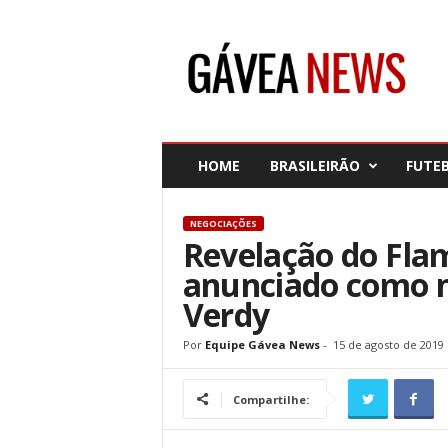
G
á
v
e
a
N
e
HOME
BRASILEIRÃO
FUTE
w
s
NEGOCIAÇÕES
Revelação do Fla
anunciado como n
Verdy
Por
Equipe Gávea News
-
15 de agosto de 2019
Compartilhe: