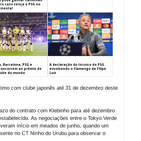
 pode ganhar caminhão
iro caso vença o PSG no
inental
, Barcelona, PSG e
A declaração do técnico do PSG
concorrem ao prêmio de
envolvendo o Flamengo de Filipe
lube do mundo
Luís
stimo com clube japonês até 31 de dezembro deste
zo do contrato com Klebinho para até dezembro
estabelecido. As negociações entre o Tokyo Verde
tiveram início em meados de junho, quando um
esente no CT Ninho do Urubu para observar o