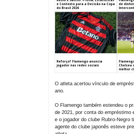
Remo x Santos: Prévia, Estatísticas
Flamengo
e Contexto para a Decisão na Copa
de dinhe
do Brasil 2026
Intercont
Flamengo
Reforço? Flamengo anuncia
Chelsea 
jogador nas redes sociais
melhor c
O atleta acertou vínculo de empré
ano.
O Flamengo também estendeu o pra
de 2021, por conta do empréstimo 
e o jogador do clube Rubro-Negro 
agente do clube japonês esteve pr
atleta.