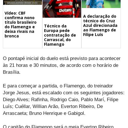
Vídeo: CBF
A declaração do
confirma nono
técnico do Cruz
título brasileiro
Azul direcionada
Técnico da
do Flamengo e
ao Flamengo de
Europa pede
deixa rivais na
Filipe Luís
contratação de
bronca
Carrascal, do
Flamengo
O pontapé inicial do duelo está previsto para acontecer
às 21 horas e 30 minutos, de acordo com o horário de
Brasília.
E para começar a partida, o Flamengo, do treinador
Jorge Jesus, está escalado com os seguintes jogadores:
Diego Alves; Rafinha, Rodrigo Caio, Pablo Marí, Filipe
Luís; Cuéllar, Willian Arão, Everton Ribeiro, De
Arrascaeta; Bruno Henrique e Gabigol.
O capitão do Flamengo será o meia Everton Ribeiro.