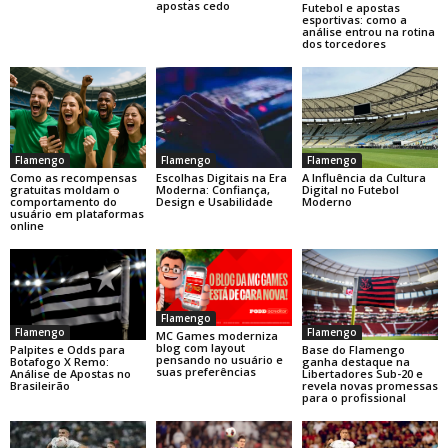
apostas cedo
Futebol e apostas
esportivas: como a
análise entrou na rotina
dos torcedores
Flamengo
Flamengo
Flamengo
Como as recompensas
Escolhas Digitais na Era
A Influência da Cultura
gratuitas moldam o
Moderna: Confiança,
Digital no Futebol
comportamento do
Design e Usabilidade
Moderno
usuário em plataformas
online
Flamengo
Flamengo
Flamengo
MC Games moderniza
blog com layout
Base do Flamengo
Palpites e Odds para
pensando no usuário e
ganha destaque na
Botafogo X Remo:
suas preferências
Libertadores Sub-20 e
Análise de Apostas no
revela novas promessas
Brasileirão
para o profissional