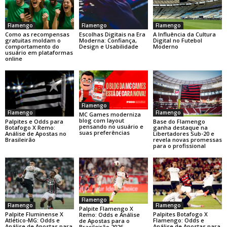
Flamengo
Flamengo
Flamengo
Como as recompensas
Escolhas Digitais na Era
A Influência da Cultura
gratuitas moldam o
Moderna: Confiança,
Digital no Futebol
comportamento do
Design e Usabilidade
Moderno
usuário em plataformas
online
Flamengo
Flamengo
Flamengo
MC Games moderniza
blog com layout
Base do Flamengo
Palpites e Odds para
pensando no usuário e
ganha destaque na
Botafogo X Remo:
suas preferências
Libertadores Sub-20 e
Análise de Apostas no
revela novas promessas
Brasileirão
para o profissional
Flamengo
Flamengo
Flamengo
Palpite Flamengo X
Palpite Fluminense X
Palpites Botafogo X
Remo: Odds e Análise
Atlético-MG: Odds e
Flamengo: Odds e
de Apostas para o
Análise de Apostas para
Análise de Apostas para
Brasileirão 2026