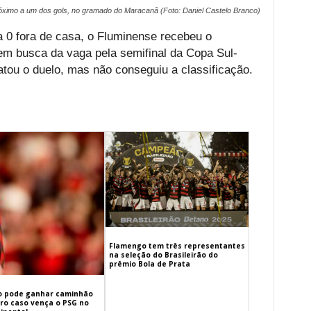
ximo a um dos gols, no gramado do Maracanã (Foto: Daniel Castelo Branco)
 0 fora de casa, o Fluminense recebeu o
) em busca da vaga pela semifinal da Copa Sul-
tou o duelo, mas não conseguiu a classificação.
Flamengo tem três representantes
na seleção do Brasileirão do
prêmio Bola de Prata
 pode ganhar caminhão
iro caso vença o PSG no