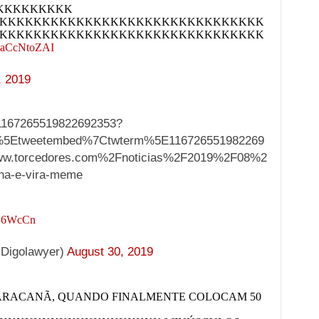
 KKKKKKKKK
KKKKKKKKKKKKKKKKKKKKKKKKKKKKKKK
KKKKKKKKKKKKKKKKKKKKKKKKKKKKKKK
/naCcNtoZAI
, 2019
s/1167265519822692353?
%5Etweetembed%7Ctwterm%5E116726551982269
w.torcedores.com%2Fnoticias%2F2019%2F08%2
ana-e-vira-meme
v2j6WcCn
Digolawyer)
August 30, 2019
RACANÃ, QUANDO FINALMENTE COLOCAM 50