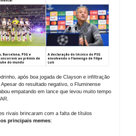
inental
, Barcelona, PSG e
A declaração do técnico do PSG
concorrem ao prêmio de
envolvendo o Flamengo de Filipe
lube do mundo
Luís
edrinho, após boa jogada de Clayson e infiltração
. Apesar do resultado negativo, o Fluminense
cabou empatando em lance que levou muito tempo
VAR.
s rivais brincaram com a falta de títulos
 os principais memes
: