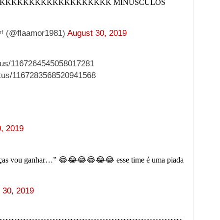
KKKKKKKKKKKKKKKKKKK MINÚSCULOS
ᶠ (@flaamor1981)
August 30, 2019
tatus/1167264545058017281
tatus/1167283568520941568
, 2019
s taças vou ganhar…” 😂😂😂😂😂😂 esse time é uma piada
 30, 2019