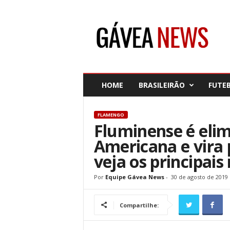
G
á
v
e
a
N
e
HOME
BRASILEIRÃO
FUTE
w
s
FLAMENGO
Fluminense é elim
Americana e vira p
veja os principai
Por
Equipe Gávea News
-
30 de agosto de 2019
Compartilhe: