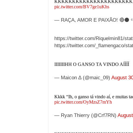
KKKKKKKKKKKKKKKKKKKKKK
pic.twitter.com/BV7ge1uKhs
— RAÇA, AMOR E PAIXÃO! 🔴⚫ ᶜʳ
https://twitter.com/Riquelmin81/s
https://twitter.com/_flamengaco/s
IIIIIIIHH O GANSO TA VINDO AÍÍÍÍ
— Maicon ∆ (@maic_09)
August 30
Kkkk “Ih, o ganso tá vindo aí, e muita
pic.twitter.com/OyMzsZ7mYh
— Ryan Thierry (@Crf7RN)
August