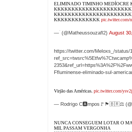
ELIMINADO TIMINHO MEDÍOCRE
KKKKKKKKKKKKKKKKKKKKKK
KKKKKKKKKKKKKKKKKKKKKK
KKKKKKKKKKKKK
pic.twitter.com
— ؘ (@Matheussouzafl2)
August 30
https://twitter.com/Meloxs_/statu
ref_src=twsrc%5Etfw%7Ctwcamp
2353&ref_url=https%3A%2F%2Fww
Ffluminense-eliminado-sul-americ
Virjão das Américas.
pic.twitter.com/ys
— Rodrigo C🅰mpos🚩🏴🇧🇷⚖️ (@
NUNCA CONSEGUEM LOTAR O MA
MIL PASSAM VERGONHA