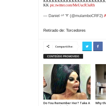
KKKKKKKKKKKKKKKKKKKKKK
KK
pic.twitter.com/MeUucR3aRh
— Daniel ᶜʳᶠ ➰ (@mulamboCRF2)
A
Retirado de: Torcedores
Compartilhe: