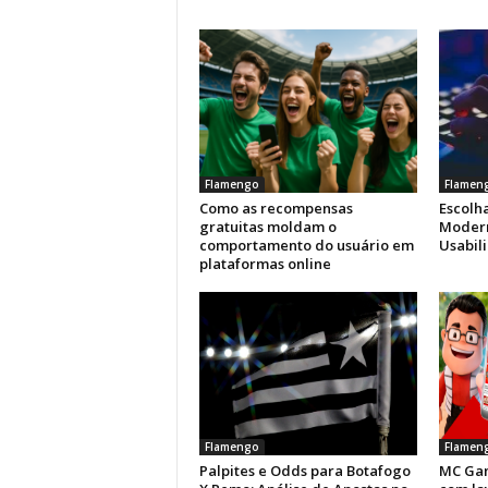
Flamengo
Flamen
Como as recompensas
Escolha
gratuitas moldam o
Modern
comportamento do usuário em
Usabil
plataformas online
Flamengo
Flamen
Palpites e Odds para Botafogo
MC Gam