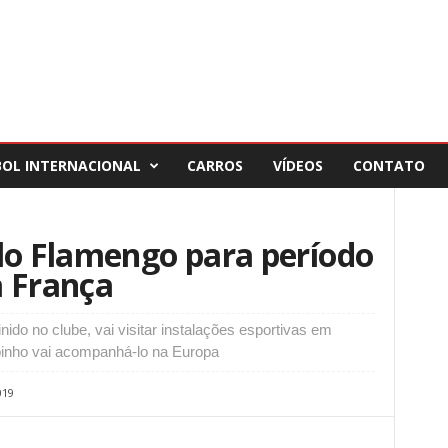
BOL INTERNACIONAL
CARROS
VÍDEOS
CONTATO
lo Flamengo para período
a França
nido no clube, vai visitar instalações esportivas em
binho vai acompanhá-lo na Europa
019