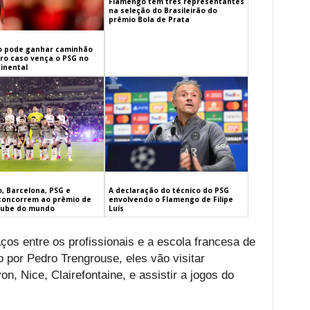
Flamengo tem três representantes
na seleção do Brasileirão do
prêmio Bola de Prata
 pode ganhar caminhão
iro caso vença o PSG no
inental
, Barcelona, PSG e
A declaração do técnico do PSG
concorrem ao prêmio de
envolvendo o Flamengo de Filipe
lube do mundo
Luís
laços entre os profissionais e a escola francesa de
 por Pedro Trengrouse, eles vão visitar
n, Nice, Clairefontaine, e assistir a jogos do