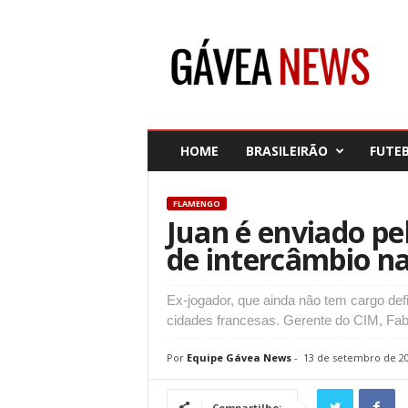
G
á
v
e
a
N
e
HOME
BRASILEIRÃO
FUTE
w
s
FLAMENGO
Juan é enviado pe
de intercâmbio n
Ex-jogador, que ainda não tem cargo defi
cidades francesas. Gerente do CIM, Fa
Por
Equipe Gávea News
-
13 de setembro de 2
Compartilhe: