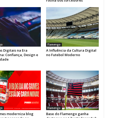
rotina dos torcedores
go
Flamengo
s Digitais na Era
A Influência da Cultura Digital
a: Confiança, Design e
no Futebol Moderno
idade
go
Flamengo
es moderniza blog
Base do Flamengo ganha