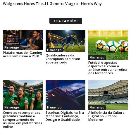
LEIA TAMBÉM:
Flamengo
Flamengo
Plataformas de iGaming
Qualificadores da
aceleram rumo a 2030
Flamengo
Champions aceleram
apostas cedo
Futebol e apostas
esportivas: como a
análise entrou na rotina
dos torcedores
Flamengo
Flamengo
Flamengo
Como as recompensas
Escolhas Digitais na Era
A Influência da Cultura
gratuitas moldam o
Moderna: Confiança,
Digital no Futebol
comportamento do
Design e Usabilidade
Moderno
usuário em plataformas
online