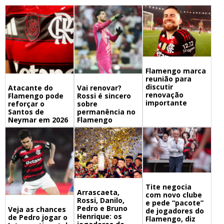
Flamengo marca
reunião para
discutir
Atacante do
Vai renovar?
renovação
Flamengo pode
Rossi é sincero
importante
reforçar o
sobre
Santos de
permanência no
Neymar em 2026
Flamengo
Tite negocia
Arrascaeta,
com novo clube
Rossi, Danilo,
e pede “pacote”
Pedro e Bruno
Veja as chances
de jogadores do
Henrique: os
de Pedro jogar o
Flamengo, diz