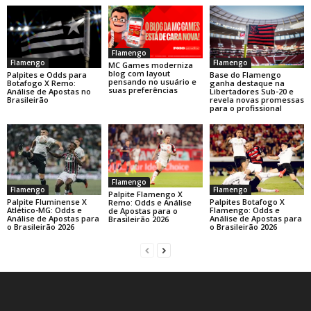
Flamengo
Flamengo
Flamengo
MC Games moderniza
blog com layout
Base do Flamengo
Palpites e Odds para
pensando no usuário e
ganha destaque na
Botafogo X Remo:
suas preferências
Libertadores Sub-20 e
Análise de Apostas no
revela novas promessas
Brasileirão
para o profissional
Flamengo
Flamengo
Flamengo
Palpite Flamengo X
Palpite Fluminense X
Palpites Botafogo X
Remo: Odds e Análise
Atlético-MG: Odds e
Flamengo: Odds e
de Apostas para o
Análise de Apostas para
Análise de Apostas para
Brasileirão 2026
o Brasileirão 2026
o Brasileirão 2026