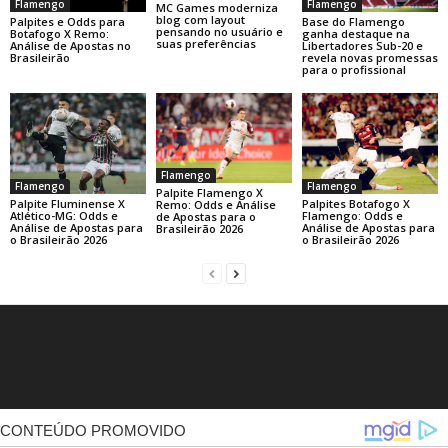
Flamengo
Flamengo
MC Games moderniza
blog com layout
Base do Flamengo
Palpites e Odds para
pensando no usuário e
ganha destaque na
Botafogo X Remo:
suas preferências
Libertadores Sub-20 e
Análise de Apostas no
revela novas promessas
Brasileirão
para o profissional
Flamengo
Flamengo
Flamengo
Palpite Flamengo X
Palpite Fluminense X
Palpites Botafogo X
Remo: Odds e Análise
Atlético-MG: Odds e
Flamengo: Odds e
de Apostas para o
Análise de Apostas para
Análise de Apostas para
Brasileirão 2026
o Brasileirão 2026
o Brasileirão 2026