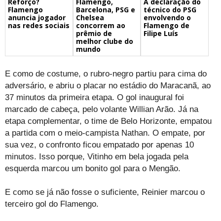
Flamengo,
A declaração do
Reforço?
Barcelona, PSG e
técnico do PSG
Flamengo
Chelsea
envolvendo o
anuncia jogador
concorrem ao
Flamengo de
nas redes sociais
prêmio de
Filipe Luís
melhor clube do
mundo
E como de costume, o rubro-negro partiu para cima do
adversário, e abriu o placar no estádio do Maracanã, ao
37 minutos da primeira etapa. O gol inaugural foi
marcado de cabeça, pelo volante Willian Arão. Já na
etapa complementar, o time de Belo Horizonte, empatou
a partida com o meio-campista Nathan. O empate, por
sua vez, o confronto ficou empatado por apenas 10
minutos. Isso porque, Vitinho em bela jogada pela
esquerda marcou um bonito gol para o Mengão.
E como se já não fosse o suficiente, Reinier marcou o
terceiro gol do Flamengo.