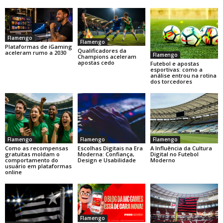
Flamengo
Flamengo
Plataformas de iGaming
Qualificadores da
aceleram rumo a 2030
Flamengo
Champions aceleram
apostas cedo
Futebol e apostas
esportivas: como a
análise entrou na rotina
dos torcedores
Flamengo
Flamengo
Flamengo
Como as recompensas
Escolhas Digitais na Era
A Influência da Cultura
gratuitas moldam o
Moderna: Confiança,
Digital no Futebol
comportamento do
Design e Usabilidade
Moderno
usuário em plataformas
online
Flamengo