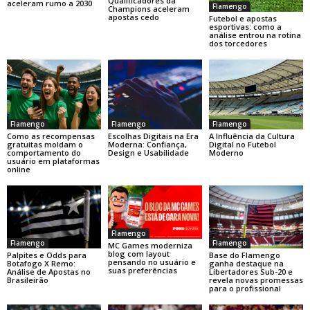
Qualificadores da
aceleram rumo a 2030
Flamengo
Champions aceleram
apostas cedo
Futebol e apostas
esportivas: como a
análise entrou na rotina
dos torcedores
Flamengo
Flamengo
Flamengo
Como as recompensas
Escolhas Digitais na Era
A Influência da Cultura
gratuitas moldam o
Moderna: Confiança,
Digital no Futebol
comportamento do
Design e Usabilidade
Moderno
usuário em plataformas
online
Flamengo
Flamengo
Flamengo
MC Games moderniza
blog com layout
Base do Flamengo
Palpites e Odds para
pensando no usuário e
ganha destaque na
Botafogo X Remo:
suas preferências
Libertadores Sub-20 e
Análise de Apostas no
revela novas promessas
Brasileirão
para o profissional