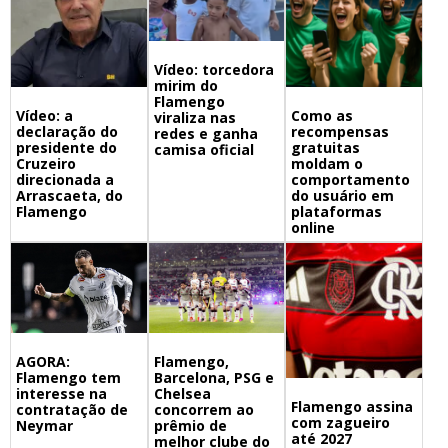
Vídeo: torcedora
mirim do
Flamengo
Vídeo: a
Como as
viraliza nas
declaração do
recompensas
redes e ganha
presidente do
gratuitas
camisa oficial
Cruzeiro
moldam o
direcionada a
comportamento
Arrascaeta, do
do usuário em
Flamengo
plataformas
online
Flamengo,
AGORA:
Barcelona, PSG e
Flamengo tem
Chelsea
interesse na
Flamengo assina
concorrem ao
contratação de
com zagueiro
prêmio de
Neymar
até 2027
melhor clube do